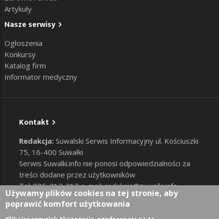
Artykuły
Nasze serwisy
Ogłoszenia
Konkursy
Katalog firm
Informator medyczny
Kontakt
Redakcja:
Suwalski Serwis Informacyjny ul. Kościuszki
75, 16-400 Suwałki
Serwis Suwalki.info nie ponosi odpowiedzialności za
treści dodane przez użytkowników
Tel: 885-212-212 e-mail:
redakcja@suwalki.info
,
Używamy plików cookies na tej stronie, aby
reklama@suwalki.info
poprawić komfort użytkowania
RODO
|
Cookies