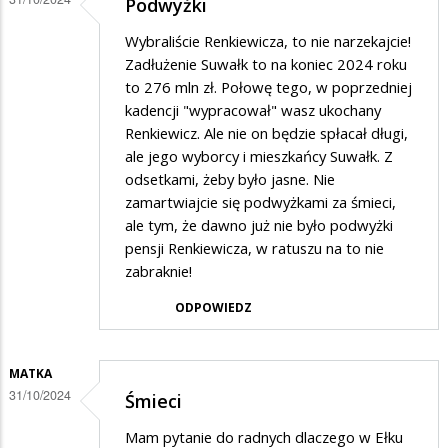
Podwyżki
na
oplaty
Wybraliście Renkiewicza, to nie narzekajcie!
Zadłużenie Suwałk to na koniec 2024 roku
to 276 mln zł. Połowę tego, w poprzedniej
kadencji "wypracował" wasz ukochany
Renkiewicz. Ale nie on będzie spłacał długi,
ale jego wyborcy i mieszkańcy Suwałk. Z
odsetkami, żeby było jasne. Nie
zamartwiajcie się podwyżkami za śmieci,
ale tym, że dawno już nie było podwyżki
pensji Renkiewicza, w ratuszu na to nie
zabraknie!
ODPOWIEDZ
MATKA
31/10/2024
Śmieci
Mam pytanie do radnych dlaczego w Ełku