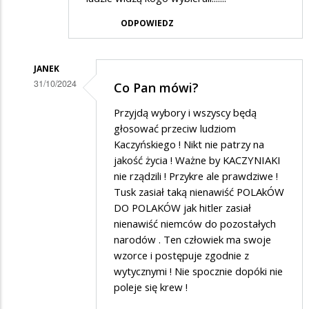
ODPOWIEDZ
JANEK
31/10/2024
Co Pan mówi?
Dodane
Przyjdą wybory i wszyscy będą
przez
głosować przeciw ludziom
max
Kaczyńskiego ! Nikt nie patrzy na
jakość życia ! Ważne by KACZYNIAKI
w
nie rządzili ! Przykre ale prawdziwe !
odpowiedzi
Tusk zasiał taką nienawiść POLAkÓW
na
DO POLAKÓW jak hitler zasiał
to
nienawiść niemców do pozostałych
narodów . Ten człowiek ma swoje
dopiero
wzorce i postępuje zgodnie z
początek
wytycznymi ! Nie spocznie dopóki nie
podwyżek
poleje się krew !
do