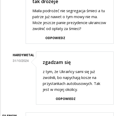
tak drożeje
Miała podrożeć nie segregacja śmieci a tu
patrze już nawet o tym mowy nie ma.
Może jeszcze panie prezydencie ukraincow
zwolnić od opłaty za śmieci?
ODPOWIEDZ
HARDYMETAL
31/10/2024
zgadzam się
Dodane
z tym, że Ukraińcy sami się już
przez
zwolnili, bo napychają kosze na
Barbara
przystankach autobusowych. Tak
jest w mojej okolicy.
w
odpowiedzi
ODPOWIEDZ
na
Segregować
FILEMON