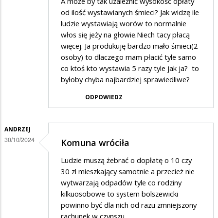
A może by tak uzależnić wysokość opłaty
od ilość wystawianych śmieci? Jak widzę ile
ludzie wystawiają worów to normalnie
włos się jeży na głowie.Niech tacy płacą
więcej. Ja produkuję bardzo mało śmieci(2
osoby) to dlaczego mam płacić tyle samo
co ktoś kto wystawia 5 razy tyle jak ja? to
byłoby chyba najbardziej sprawiedliwe?
ODPOWIEDZ
ANDRZEJ
30/10/2024
Komuna wróciła
Ludzie muszą żebrać o dopłatę o 10 czy
30 zl mieszkający samotnie a przecież nie
wytwarzają odpadów tyle co rodziny
kilkuosobowe to system bolszewicki
powinno być dla nich od razu zmniejszony
rachunek w czynszu