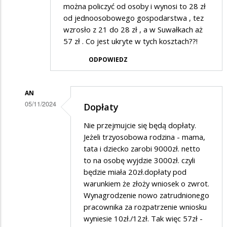
można policzyć od osoby i wynosi to 28 zł
od jednoosobowego gospodarstwa , tez
wzrosło z 21 do 28 zł , a w Suwałkach aż
57 zł . Co jest ukryte w tych kosztach??!
ODPOWIEDZ
AN
05/11/2024
Dopłaty
Dodane
Nie przejmujcie się będą dopłaty.
przez
Jeżeli trzyosobowa rodzina - mama,
Matka
tata i dziecko zarobi 9000zł. netto
to na osobę wyjdzie 3000zł. czyli
w
będzie miała 20zł.dopłaty pod
odpowiedzi
warunkiem że złoży wniosek o zwrot.
na
Wynagrodzenie nowo zatrudnionego
Śmieci
pracownika za rozpatrzenie wniosku
wyniesie 10zł./12zł. Tak więc 57zł -