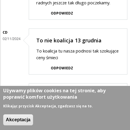
radnych jeszcze tak długo poczekamy.
ODPOWIEDZ
CD
02/11/2024
To nie koalicja 13 grudnia
To koalicja tu nasza podnosi tak szokujące
ceny śmieci
ODPOWIEDZ
MIESZKANIEC
Używamy plików cookies na tej stronie, aby
02/11/2024
Bardzo prosimy Pana…
poprawić komfort użytkowania
Bardzo prosimy Pana Prezydenta o
Klikając przycisk Akceptacja, zgadzasz się na to.
podwyżki opłat i podatków o tyle aby
starczyło na utrzymanie moich kochanych
Akceptacja
Wigierek w II lidze piłkarskiej.