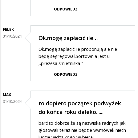
ODPOWIEDZ
FELEK
31/10/2024
Ok.mogę zapłacić ile…
Ok.mogę zapłacić ile proponują ale nie
będę segregował.Sortownia jest u
,,prezesa śmietniska "
ODPOWIEDZ
MAX
31/10/2024
to dopiero początek podwyżek
do końca roku daleko......
bardzo dobrze że są nazwiska radnych jak
głosowali teraz nie będzie wymówek niech
ludzie widzą kogo wybierali.......