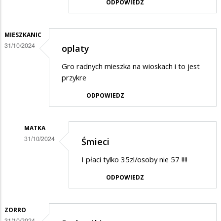
ODPOWIEDZ
końca
roku
MIESZKANIC
daleko......
31/10/2024
oplaty
Gro radnych mieszka na wioskach i to jest
przykre
ODPOWIEDZ
MATKA
31/10/2024
Śmieci
Dodane
I płaci tylko 35zl/osoby nie 57 !!!!
przez
ODPOWIEDZ
mieszkanic
w
odpowiedzi
ZORRO
31/10/2024