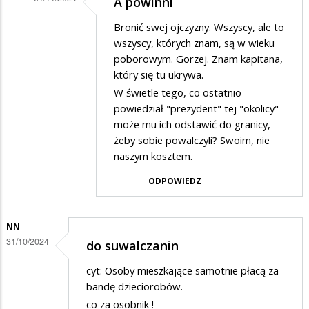
A powinni
Dodane
Bronić swej ojczyzny. Wszyscy, ale to
przez
wszyscy, których znam, są w wieku
Wania
poborowym. Gorzej. Znam kapitana,
który się tu ukrywa.
w
W świetle tego, co ostatnio
odpowiedzi
powiedział "prezydent" tej "okolicy"
na
może mu ich odstawić do granicy,
Apeluje
żeby sobie powalczyli? Swoim, nie
naszym kosztem.
ODPOWIEDZ
NN
31/10/2024
do suwalczanin
cyt: Osoby mieszkające samotnie płacą za
bandę dzieciorobów.
co za osobnik !