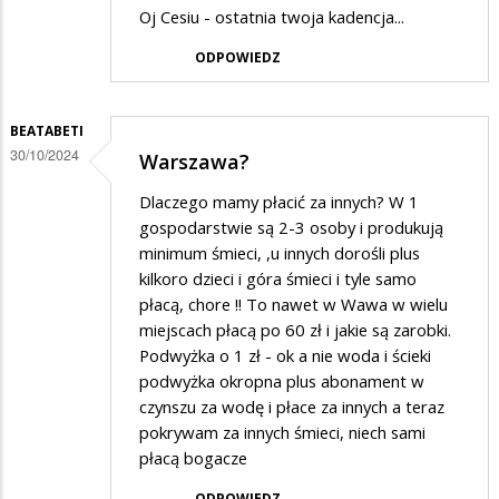
Oj Cesiu - ostatnia twoja kadencja...
ODPOWIEDZ
BEATABETI
30/10/2024
Warszawa?
Dlaczego mamy płacić za innych? W 1
gospodarstwie są 2-3 osoby i produkują
minimum śmieci, ,u innych dorośli plus
kilkoro dzieci i góra śmieci i tyle samo
płacą, chore !! To nawet w Wawa w wielu
miejscach płacą po 60 zł i jakie są zarobki.
Podwyżka o 1 zł - ok a nie woda i ścieki
podwyżka okropna plus abonament w
czynszu za wodę i płace za innych a teraz
pokrywam za innych śmieci, niech sami
płacą bogacze
ODPOWIEDZ