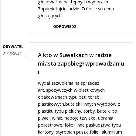
głosować w następnych wyborach.
Zapamiętajcie ludzie. Zróbcie screena
głosujących.
ODPOWIEDZ
OBYWATEL
31/10/2024
A kto w Suwałkach w radzie
miasta zapobiegł wprowadzaniu
i
wydał zezwolenia na sprzedaż
art. spożywczych w plastikowych
opakowaniach typu pet, toreb,
plastikowych,butelek i innych wyrobów z
plastiku typu pieluchy, torby, butelki po
piwie i winie, napoje tzw.eko, ubrania
poliestrowe, folie i inne paskudztwa typu
kartony, styropian puszki,folie i aluminium