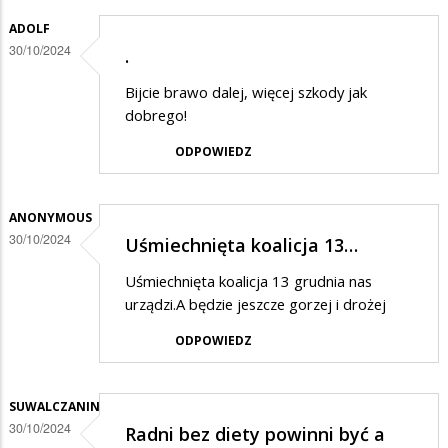
w
ADOLF
odpowiedzi
30/10/2024
.
na
Bijcie brawo dalej, więcej szkody jak
Dziwne
dobrego!
rzeczy
ODPOWIEDZ
ANONYMOUS
30/10/2024
Uśmiechnięta koalicja 13…
Uśmiechnięta koalicja 13 grudnia nas
urządzi.A będzie jeszcze gorzej i drożej
ODPOWIEDZ
SUWALCZANIN
30/10/2024
Radni bez diety powinni być a