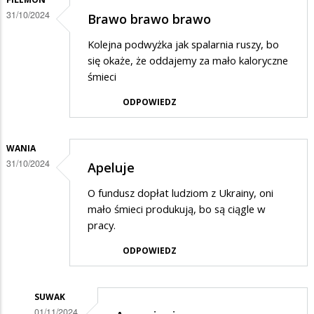
nie
31/10/2024
Brawo brawo brawo
segregować
Kolejna podwyżka jak spalarnia ruszy, bo
i
się okaże, że oddajemy za mało kaloryczne
tak
śmieci
drożeje
ODPOWIEDZ
WANIA
31/10/2024
Apeluje
O fundusz dopłat ludziom z Ukrainy, oni
mało śmieci produkują, bo są ciągle w
pracy.
ODPOWIEDZ
SUWAK
01/11/2024