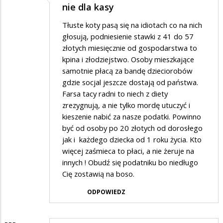
nie dla kasy
Tłuste koty pasą się na idiotach co na nich
głosują, podniesienie stawki z 41 do 57
złotych miesięcznie od gospodarstwa to
kpina i złodziejstwo. Osoby mieszkające
samotnie płacą za bandę dzieciorobów
gdzie socjal jeszcze dostają od państwa.
Farsa tacy radni to niech z diety
zrezygnują, a nie tylko mordę utuczyć i
kieszenie nabić za nasze podatki. Powinno
być od osoby po 20 złotych od dorosłego
jak i każdego dziecka od 1 roku życia. Kto
więcej zaśmieca to płaci, a nie żeruje na
innych ! Obudź się podatniku bo niedługo
Cię zostawią na boso.
ODPOWIEDZ