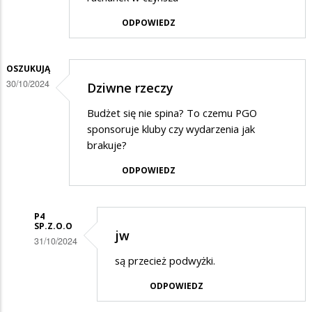
ODPOWIEDZ
OSZUKUJĄ
30/10/2024
Dziwne rzeczy
Budżet się nie spina? To czemu PGO
sponsoruje kluby czy wydarzenia jak
brakuje?
ODPOWIEDZ
P4
SP.Z.O.O
jw
31/10/2024
Dodane
są przecież podwyżki.
przez
ODPOWIEDZ
Oszukują