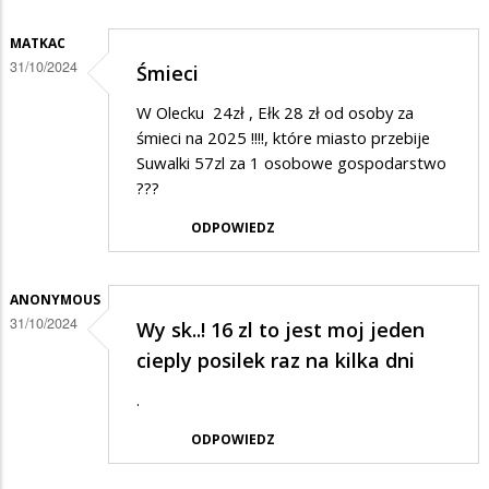
MATKAC
31/10/2024
Śmieci
W Olecku 24zł , Ełk 28 zł od osoby za
śmieci na 2025 !!!!, które miasto przebije
Suwalki 57zl za 1 osobowe gospodarstwo
???
ODPOWIEDZ
ANONYMOUS
31/10/2024
Wy sk..! 16 zl to jest moj jeden
cieply posilek raz na kilka dni
.
ODPOWIEDZ