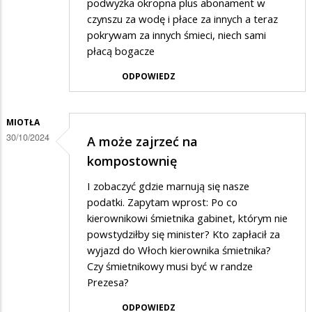
podwyżka okropna plus abonament w
czynszu za wodę i płace za innych a teraz
pokrywam za innych śmieci, niech sami
płacą bogacze
ODPOWIEDZ
MIOTŁA
30/10/2024
A może zajrzeć na
kompostownię
I zobaczyć gdzie marnują się nasze
podatki. Zapytam wprost: Po co
kierownikowi śmietnika gabinet, którym nie
powstydziłby się minister? Kto zapłacił za
wyjazd do Włoch kierownika śmietnika?
Czy śmietnikowy musi być w randze
Prezesa?
ODPOWIEDZ