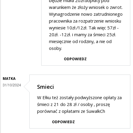
będzie miała 20zł.dopłaty pod
odpowiedzi
warunkiem że złoży wniosek o zwrot.
na
Wynagrodzenie nowo zatrudnionego
Śmieci
pracownika za rozpatrzenie wniosku
wyniesie 10zł./12zł. Tak więc 57zł -
20zł. -12zł. i mamy za śmieci 25zł.
miesięcznie od rodziny, a nie od
osoby.
ODPOWIEDZ
MATKA
31/10/2024
Smieci
W Ełku też zostały podwyższone opłaty za
śmieci z 21 do 28 zł / osoby , proszę
porównać z opłatami ze SuwalkCh
ODPOWIEDZ