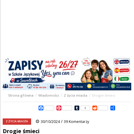
Strona główna
/
Wiadomości
/
Z życia miasta
/
Drogie śmieci
Ścieżka
Facebook
Pinterest
Tumblr
Reddit
Share
0
nawigacyjna
/
Z ŻYCIA MIASTA
30/10/2024
39 Komentarzy
Drogie śmieci