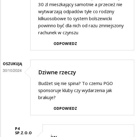
30 zl mieszkający samotnie a przecież nie
wytwarzają odpadów tyle co rodziny
kilkuosobowe to system bolszewicki
powinno być dla nich od razu zmniejszony
rachunek w czynszu
ODPOWIEDZ
OSZUKUJĄ
30/10/2024
Dziwne rzeczy
Budżet się nie spina? To czemu PGO
sponsoruje kluby czy wydarzenia jak
brakuje?
ODPOWIEDZ
P4
SP.Z.O.O