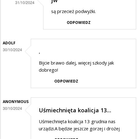
jw
31/10/2024
Dodane
są przecież podwyżki.
przez
ODPOWIEDZ
Oszukują
w
ADOLF
odpowiedzi
30/10/2024
.
na
Bijcie brawo dalej, więcej szkody jak
Dziwne
dobrego!
rzeczy
ODPOWIEDZ
ANONYMOUS
30/10/2024
Uśmiechnięta koalicja 13…
Uśmiechnięta koalicja 13 grudnia nas
urządzi.A będzie jeszcze gorzej i drożej