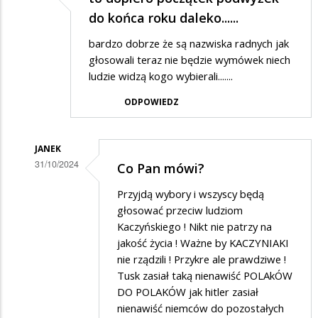
do końca roku daleko......
bardzo dobrze że są nazwiska radnych jak
głosowali teraz nie będzie wymówek niech
ludzie widzą kogo wybierali.......
ODPOWIEDZ
JANEK
31/10/2024
Co Pan mówi?
Dodane
Przyjdą wybory i wszyscy będą
przez
głosować przeciw ludziom
max
Kaczyńskiego ! Nikt nie patrzy na
jakość życia ! Ważne by KACZYNIAKI
w
nie rządzili ! Przykre ale prawdziwe !
odpowiedzi
Tusk zasiał taką nienawiść POLAkÓW
na
DO POLAKÓW jak hitler zasiał
to
nienawiść niemców do pozostałych