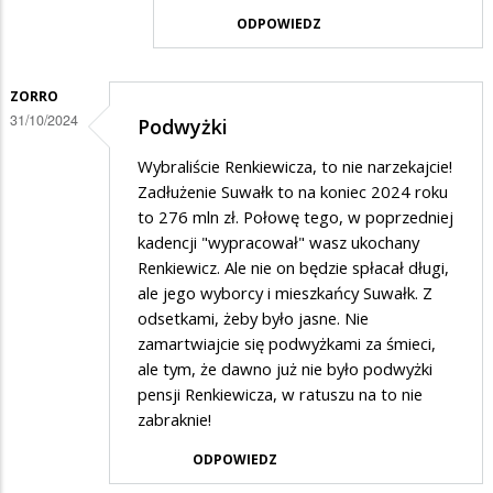
przez
ODPOWIEDZ
mieszkanic
w
odpowiedzi
ZORRO
31/10/2024
Podwyżki
na
oplaty
Wybraliście Renkiewicza, to nie narzekajcie!
Zadłużenie Suwałk to na koniec 2024 roku
to 276 mln zł. Połowę tego, w poprzedniej
kadencji "wypracował" wasz ukochany
Renkiewicz. Ale nie on będzie spłacał długi,
ale jego wyborcy i mieszkańcy Suwałk. Z
odsetkami, żeby było jasne. Nie
zamartwiajcie się podwyżkami za śmieci,
ale tym, że dawno już nie było podwyżki
pensji Renkiewicza, w ratuszu na to nie
zabraknie!
ODPOWIEDZ