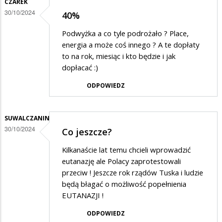
CZAREK
30/10/2024
40%
Podwyżka a co tyle podrożało ? Place,
energia a może coś innego ? A te dopłaty
to na rok, miesiąc i kto będzie i jak
dopłacać :)
ODPOWIEDZ
SUWALCZANIN
30/10/2024
Co jeszcze?
Kilkanaście lat temu chcieli wprowadzić
eutanazję ale Polacy zaprotestowali
przeciw ! Jeszcze rok rządów Tuska i ludzie
będą błagać o możliwość popełnienia
EUTANAZJI !
ODPOWIEDZ