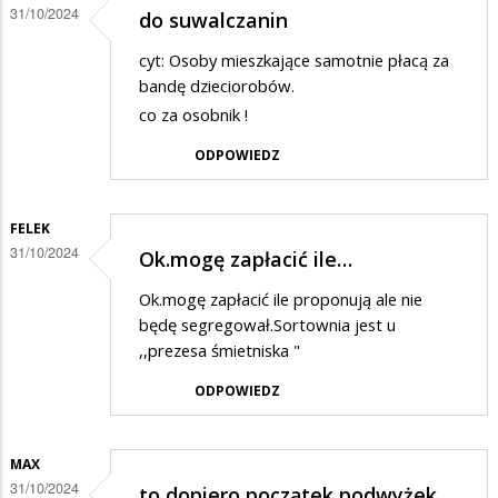
31/10/2024
do suwalczanin
cyt: Osoby mieszkające samotnie płacą za
bandę dzieciorobów.
co za osobnik !
ODPOWIEDZ
FELEK
31/10/2024
Ok.mogę zapłacić ile…
Ok.mogę zapłacić ile proponują ale nie
będę segregował.Sortownia jest u
,,prezesa śmietniska "
ODPOWIEDZ
MAX
31/10/2024
to dopiero początek podwyżek