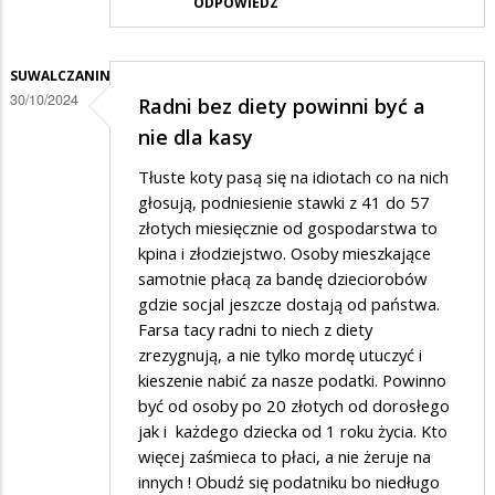
ODPOWIEDZ
SUWALCZANIN
30/10/2024
Radni bez diety powinni być a
nie dla kasy
Tłuste koty pasą się na idiotach co na nich
głosują, podniesienie stawki z 41 do 57
złotych miesięcznie od gospodarstwa to
kpina i złodziejstwo. Osoby mieszkające
samotnie płacą za bandę dzieciorobów
gdzie socjal jeszcze dostają od państwa.
Farsa tacy radni to niech z diety
zrezygnują, a nie tylko mordę utuczyć i
kieszenie nabić za nasze podatki. Powinno
być od osoby po 20 złotych od dorosłego
jak i każdego dziecka od 1 roku życia. Kto
więcej zaśmieca to płaci, a nie żeruje na
innych ! Obudź się podatniku bo niedługo