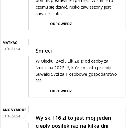
pomnik postawić ku pamięci. W sumie to
czemu się dziwić. Nisko zawieszony jest
suwalski sufit.
ODPOWIEDZ
MATKAC
31/10/2024
Śmieci
W Olecku 24zł , Ełk 28 zł od osoby za
śmieci na 2025 !!!!, które miasto przebije
Suwalki 57zl za 1 osobowe gospodarstwo
???
ODPOWIEDZ
ANONYMOUS
31/10/2024
Wy sk..! 16 zl to jest moj jeden
cieply posilek raz na kilka dni