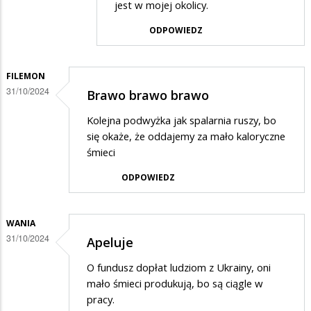
jest w mojej okolicy.
w
odpowiedzi
ODPOWIEDZ
na
Segregować
FILEMON
nie
31/10/2024
Brawo brawo brawo
segregować
Kolejna podwyżka jak spalarnia ruszy, bo
i
się okaże, że oddajemy za mało kaloryczne
tak
śmieci
drożeje
ODPOWIEDZ
WANIA
31/10/2024
Apeluje
O fundusz dopłat ludziom z Ukrainy, oni
mało śmieci produkują, bo są ciągle w
pracy.