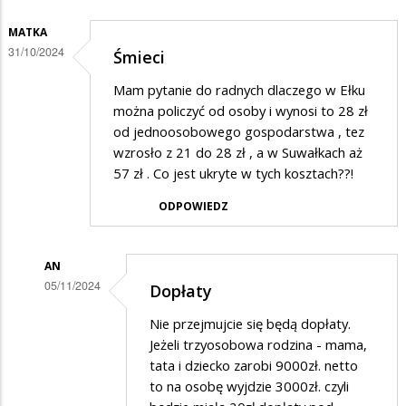
MATKA
31/10/2024
Śmieci
Mam pytanie do radnych dlaczego w Ełku
można policzyć od osoby i wynosi to 28 zł
od jednoosobowego gospodarstwa , tez
wzrosło z 21 do 28 zł , a w Suwałkach aż
57 zł . Co jest ukryte w tych kosztach??!
ODPOWIEDZ
AN
05/11/2024
Dopłaty
Dodane
Nie przejmujcie się będą dopłaty.
przez
Jeżeli trzyosobowa rodzina - mama,
Matka
tata i dziecko zarobi 9000zł. netto
to na osobę wyjdzie 3000zł. czyli
w