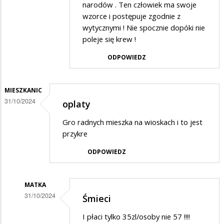
narodów . Ten człowiek ma swoje
dopiero
wzorce i postępuje zgodnie z
początek
wytycznymi ! Nie spocznie dopóki nie
podwyżek
poleje się krew !
do
ODPOWIEDZ
końca
roku
MIESZKANIC
daleko......
31/10/2024
oplaty
Gro radnych mieszka na wioskach i to jest
przykre
ODPOWIEDZ
MATKA
31/10/2024
Śmieci
Dodane
I płaci tylko 35zl/osoby nie 57 !!!!