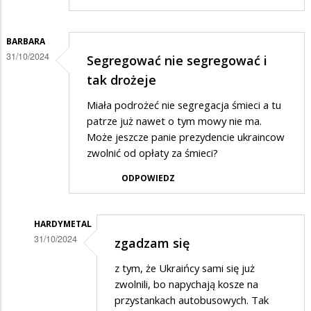
BARBARA
31/10/2024
Segregować nie segregować i
tak drożeje
Miała podrożeć nie segregacja śmieci a tu
patrze już nawet o tym mowy nie ma.
Może jeszcze panie prezydencie ukraincow
zwolnić od opłaty za śmieci?
ODPOWIEDZ
HARDYMETAL
31/10/2024
zgadzam się
Dodane
z tym, że Ukraińcy sami się już
przez
zwolnili, bo napychają kosze na
Barbara
przystankach autobusowych. Tak