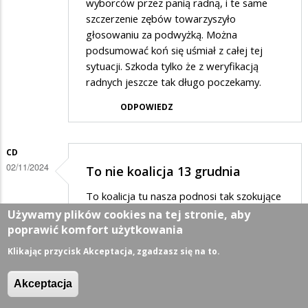
wyborców przez panią radną, i te same
szczerzenie zębów towarzyszyło
głosowaniu za podwyżką. Można
podsumować koń się uśmiał z całej tej
sytuacji. Szkoda tylko że z weryfikacją
radnych jeszcze tak długo poczekamy.
ODPOWIEDZ
CD
02/11/2024
To nie koalicja 13 grudnia
To koalicja tu nasza podnosi tak szokujące
ceny śmieci
Używamy plików cookies na tej stronie, aby
poprawić komfort użytkowania
ODPOWIEDZ
Klikając przycisk Akceptacja, zgadzasz się na to.
MIESZKANIEC
Akceptacja
02/11/2024
Bardzo prosimy Pana…