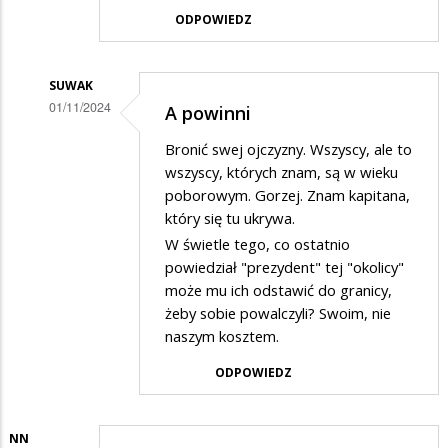
ODPOWIEDZ
SUWAK
01/11/2024
A powinni
Dodane
Bronić swej ojczyzny. Wszyscy, ale to
przez
wszyscy, których znam, są w wieku
Wania
poborowym. Gorzej. Znam kapitana,
który się tu ukrywa.
w
W świetle tego, co ostatnio
odpowiedzi
powiedział "prezydent" tej "okolicy"
na
może mu ich odstawić do granicy,
Apeluje
żeby sobie powalczyli? Swoim, nie
naszym kosztem.
ODPOWIEDZ
NN