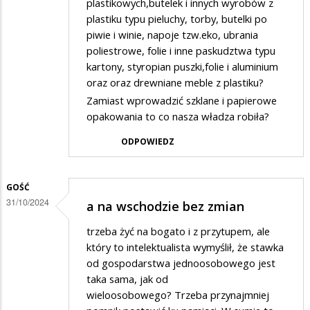
plastikowych,butelek i innych wyrobów z
plastiku typu pieluchy, torby, butelki po
piwie i winie, napoje tzw.eko, ubrania
poliestrowe, folie i inne paskudztwa typu
kartony, styropian puszki,folie i aluminium
oraz oraz drewniane meble z plastiku?
Zamiast wprowadzić szklane i papierowe
opakowania to co nasza władza robiła?
ODPOWIEDZ
GOŚĆ
31/10/2024
a na wschodzie bez zmian
trzeba żyć na bogato i z przytupem, ale
który to intelektualista wymyślił, że stawka
od gospodarstwa jednoosobowego jest
taka sama, jak od
wieloosobowego? Trzeba przynajmniej