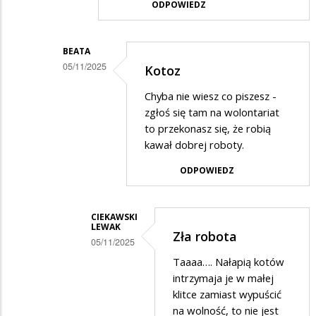
Popieram
ODPOWIEDZ
BEATA
05/11/2025
Kotoz
Dodane
Chyba nie wiesz co piszesz -
przez
zgłoś się tam na wolontariat
Ciekawski
to przekonasz się, że robią
kawał dobrej roboty.
Lewak
w
ODPOWIEDZ
odpowiedzi
na
CIEKAWSKI
LEWAK
Kotoz
Zła robota
05/11/2025
nie!
Dodane
Taaaa…. Nałapią kotów
intrzymaja je w małej
przez
klitce zamiast wypuścić
Beata
na wolność, to nie jest