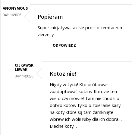
ANONYMOUS
04/11/2025
Popieram
Super inicjatywa, az sie prosi o cemtarzem
zierzecy
ODPOWIEDZ
CIEKAWSKI
LEWAK
Kotoz nie!
04/11/2025
Dodane
Nigdy w życiu! Kto próbował
zaadoptować kota w Kotozie ten
przez
wie o czy mówię! Tam nie chodzi o
Anonymous
dobro kotów tylko o zbieranie kasy
w
na koty które są tam zamknięte
wbrew ich woli! Niby dla ich dobra….
odpowiedzi
Biedne koty…
na