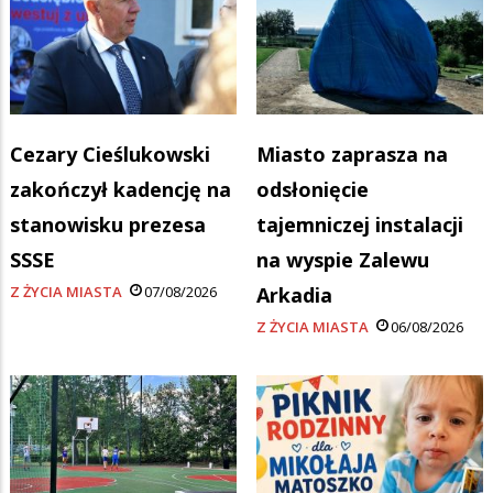
Cezary Cieślukowski
Miasto zaprasza na
zakończył kadencję na
odsłonięcie
stanowisku prezesa
tajemniczej instalacji
SSSE
na wyspie Zalewu
Z ŻYCIA MIASTA
07/08/2026
Arkadia
Z ŻYCIA MIASTA
06/08/2026