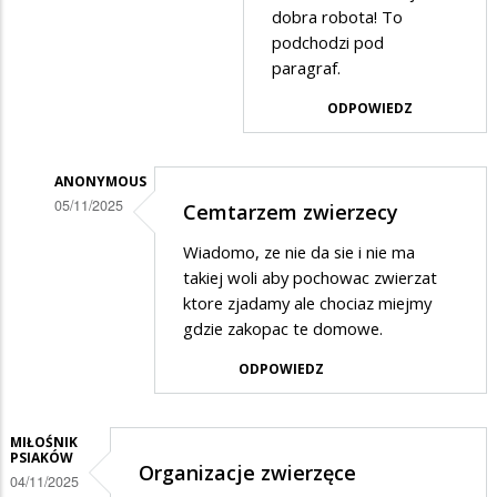
w
dobra robota! To
podchodzi pod
odpowiedzi
paragraf.
na
Kotoz
ODPOWIEDZ
ANONYMOUS
05/11/2025
Cemtarzem zwierzecy
Dodane
Wiadomo, ze nie da sie i nie ma
przez
takiej woli aby pochowac zwierzat
Anonymous
ktore zjadamy ale chociaz miejmy
gdzie zakopac te domowe.
w
odpowiedzi
ODPOWIEDZ
na
Popieram
MIŁOŚNIK
PSIAKÓW
Organizacje zwierzęce
04/11/2025