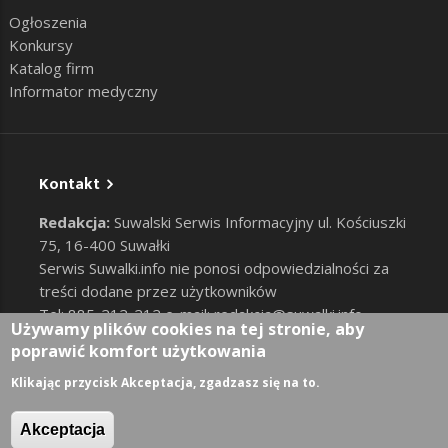
Ogłoszenia
Konkursy
Katalog firm
Informator medyczny
Kontakt
Redakcja:
Suwalski Serwis Informacyjny ul. Kościuszki
75, 16-400 Suwałki
Serwis Suwalki.info nie ponosi odpowiedzialności za
treści dodane przez użytkowników
Tel: 885-212-212 e-mail:
redakcja@suwalki.info
,
Używamy plików cookies na tej stronie, aby
reklama@suwalki.info
poprawić komfort użytkowania
RODO
|
Cookies
Zaloguj
Klikając przycisk Akceptacja, zgadzasz się na to.
User account menu
Akceptacja