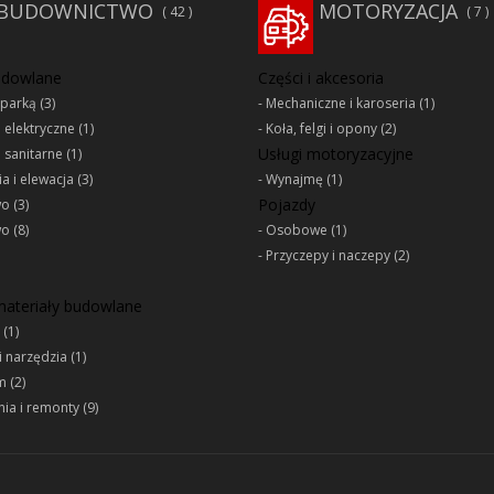
BUDOWNICTWO
MOTORYZACJA
42
7
udowlane
Części i akcesoria
oparką
(3)
Mechaniczne i karoseria
(1)
e elektryczne
(1)
Koła, felgi i opony
(2)
Usługi motoryzacyjne
e sanitarne
(1)
a i elewacja
(3)
Wynajmę
(1)
Pojazdy
wo
(3)
wo
(8)
Osobowe
(1)
Przyczepy i naczepy
(2)
 materiały budowlane
(1)
i narzędzia
(1)
m
(2)
ia i remonty
(9)