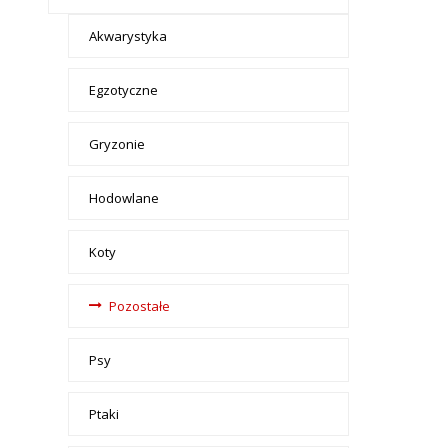
- tax -
Akwarystyka
menu-
Zwierzeta
Egzotyczne
Gryzonie
Hodowlane
Koty
Pozostałe
Psy
Ptaki