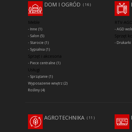
DOM I OGRÓD
16
Meble
RTV-AG
Inne
(1)
AGD woln
Sprzęt 
Salon
(5)
Starocie
(1)
Drukarki 
Sypialnia
(1)
Sprzęt i akcesoria
Piece centralne
(1)
Usługi
Sprzątanie
(1)
Wyposażenie wnętrz
(2)
Rośliny
(4)
AGROTECHNIKA
11