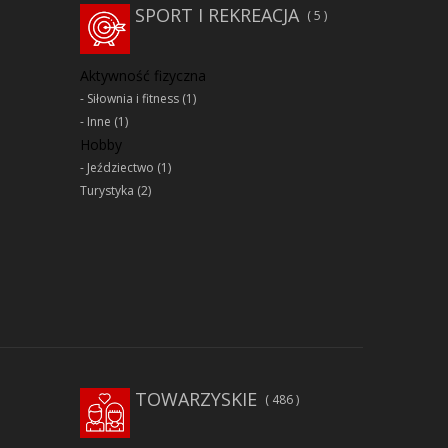
SPORT I REKREACJA
5
Aktywność fizyczna
Siłownia i fitness
(1)
Inne
(1)
Hobby
Jeździectwo
(1)
Turystyka
(2)
TOWARZYSKIE
486