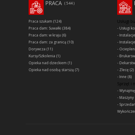
PRACA
544
Usługi b
Praca szukam
(124)
Praca dam: Suwałki
(384)
Usługi k
Praca dam: w kraju
(6)
Instalacj
Praca dam: za granicą
(10)
Instalacj
Dorywcza
(11)
Ociepleni
Kursy/Szkolenia
(1)
Brukars
Opieka nad dzieckiem
(1)
Dekarst
Opieka nad osobą starszą
(7)
Zlecę
(2)
Inne
(8)
Sprzęt i
Wynajmę
Maszyny 
Sprzeda
Wykończen