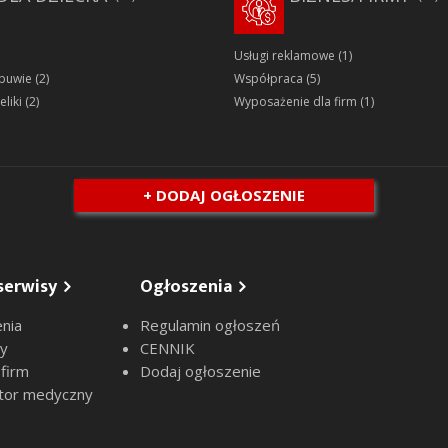
Usługi reklamowe
(1)
obuwie
(2)
Współpraca
(5)
eliki
(2)
Wyposażenie dla firm
(1)
+ DODAJ OGŁOSZENIE
serwisy
Ogłoszenia
nia
Regulamin ogłoszeń
sy
CENNIK
 firm
Dodaj ogłoszenie
tor medyczny