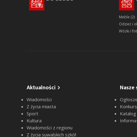
Meble
(2)
Odzież i 
Wózki i fot
Aktualności
Nasze 
Wiadomości
Ogłosze
Z życia miasta
Konkur
Sport
Katalog
Kultura
Informa
Wiadomości z regionu
Z życia suwalskich szkół