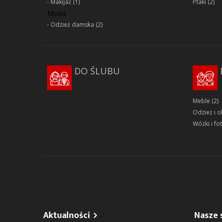
Makijaż
(1)
Ptaki
(2)
Moda
Odzież damska
(2)
DO ŚLUBU
Meble
(2)
Odzież i 
Wózki i fot
Aktualności
Nasze 