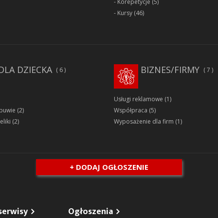
Korepetycje
(5)
Kursy
(46)
DLA DZIECKA
BIZNES/FIRMY
6
7
Usługi reklamowe
(1)
obuwie
(2)
Współpraca
(5)
eliki
(2)
Wyposażenie dla firm
(1)
+ DODAJ OGŁOSZENIE
serwisy
Ogłoszenia