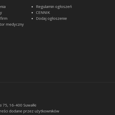
nia
Regulamin ogłoszeń
sy
CENNIK
 firm
Dodaj ogłoszenie
tor medyczny
ki 75, 16-400 Suwałki
 treści dodane przez użytkowników