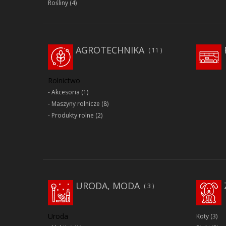
Rośliny
(4)
AGROTECHNIKA
11
Rolnictwo
Akcesoria
(1)
Maszyny rolnicze
(8)
Produkty rolne
(2)
URODA, MODA
3
Uroda
Koty
(3)