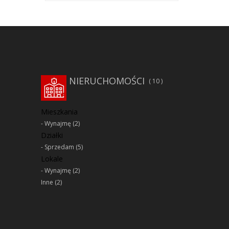
NIERUCHOMOŚCI
10
Mieszkania
Wynajmę
(2)
Działki
Sprzedam
(5)
Lokale
Wynajmę
(2)
Inne
(2)