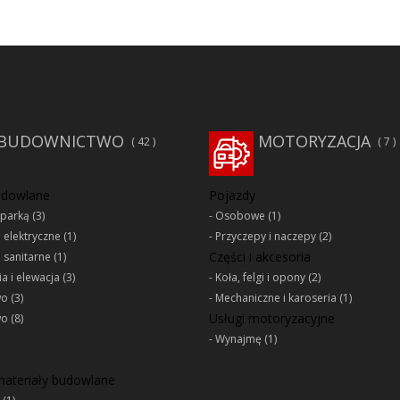
BUDOWNICTWO
MOTORYZACJA
42
7
udowlane
Pojazdy
oparką
(3)
Osobowe
(1)
e elektryczne
(1)
Przyczepy i naczepy
(2)
Części i akcesoria
e sanitarne
(1)
a i elewacja
(3)
Koła, felgi i opony
(2)
wo
(3)
Mechaniczne i karoseria
(1)
Usługi motoryzacyjne
wo
(8)
Wynajmę
(1)
 materiały budowlane