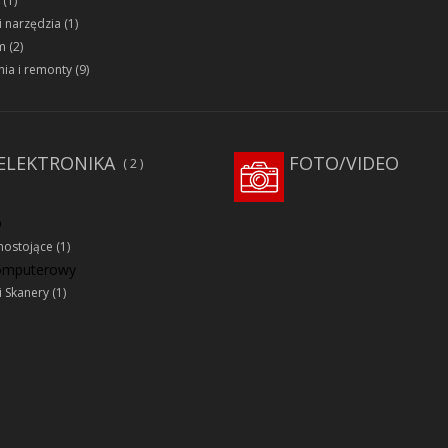
(1)
i narzędzia
(1)
m
(2)
ia i remonty
(9)
ELEKTRONIKA
FOTO/VIDEO
2
D
ostojące
(1)
komputerowy
i Skanery
(1)