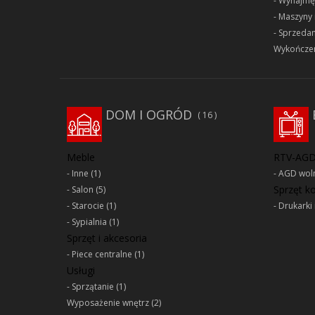
Wynajmę
Maszyny 
Sprzeda
Wykończen
DOM I OGRÓD
16
Meble
RTV-AG
Inne
(1)
AGD woln
Sprzęt 
Salon
(5)
Starocie
(1)
Drukarki 
Sypialnia
(1)
Sprzęt i akcesoria
Piece centralne
(1)
Usługi
Sprzątanie
(1)
Wyposażenie wnętrz
(2)