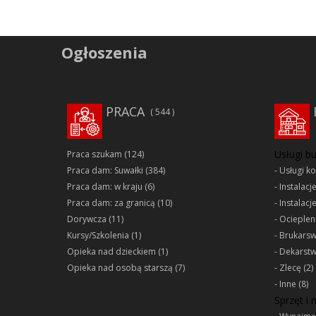
Ogłoszenia
PRACA
544
Usługi b
Praca szukam
(124)
Praca dam: Suwałki
(384)
Usługi k
Praca dam: w kraju
(6)
Instalacj
Praca dam: za granicą
(10)
Instalacj
Dorywcza
(11)
Ociepleni
Kursy/Szkolenia
(1)
Brukars
Opieka nad dzieckiem
(1)
Dekarst
Opieka nad osobą starszą
(7)
Zlecę
(2)
Inne
(8)
Sprzęt i