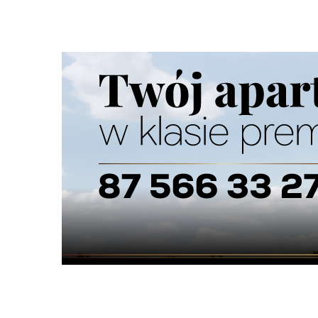
Szukana fraza w ogłoszeniach
nie odszukano ogłoszenia z podana frazą