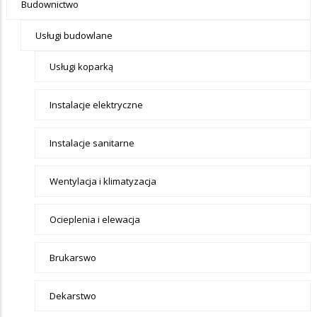
Ogłoszenia -
Budownictwo
tax - menu-
Usługi budowlane
Budownictwo
Usługi koparką
Instalacje elektryczne
Instalacje sanitarne
Wentylacja i klimatyzacja
Ocieplenia i elewacja
Brukarswo
Dekarstwo