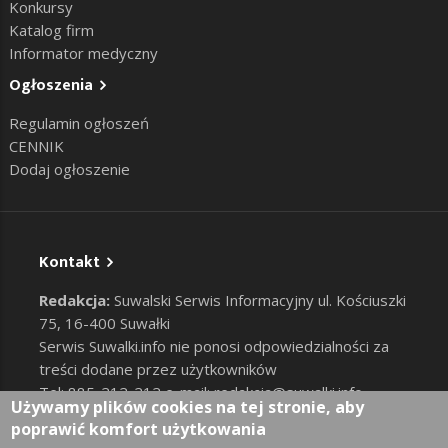
Konkursy
Katalog firm
Informator medyczny
Ogłoszenia
Regulamin ogłoszeń
CENNIK
Dodaj ogłoszenie
Kontakt
Redakcja:
Suwalski Serwis Informacyjny ul. Kościuszki
75, 16-400 Suwałki
Serwis Suwalki.info nie ponosi odpowiedzialności za
treści dodane przez użytkowników
Tel: 885-212-212 e-mail:
redakcja@suwalki.info
,
Używamy plików cookies na tej stronie, aby
reklama@suwalki.info
poprawić komfort użytkowania
RODO
|
Cookies