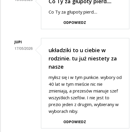
Co Ty za głupoty pierd....
Dodane
Co Ty za głupoty pierd....
przez
ODPOWIEDZ
Anonymous
w
odpowiedzi
JUPI
17/05/2026
układziki to u ciebie w
na
Dodane
rodzinie. tu już niestety za
Miejskie
przez
nasze
układziki.
Anonymous
mylisz się i w tym punkcie. wybory od
w
40 lat w tym mieście nic nie
odpowiedzi
zmieniają, a prezesów mianuje szef
wszystkich szefów. I nie jest to
na
prezio jeden z drugim, wybierany w
Miejskie
wyborach niby.
układziki.
ODPOWIEDZ