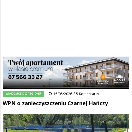
Strona główna
/
Wiadomości
/
Wiadomości z regionu
/
Ścieżka
WPN o zanieczyszczeniu Czarnej Hańczy
nawigacyjna
Facebook
Pinterest
Tumblr
Reddit
Share
0
/
WIADOMOŚCI Z REGIONU
15/05/2026
5 Komentarzy
WPN o zanieczyszczeniu Czarnej Hańczy