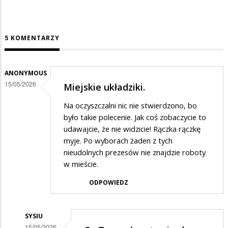
5 KOMENTARZY
ANONYMOUS
15/05/2026
Miejskie układziki.
Na oczyszczalni nic nie stwierdzono, bo
było takie polecenie. Jak coś zobaczycie to
udawajcie, że nie widzicie! Rączka rączkę
myje. Po wyborach żaden z tych
nieudolnych prezesów nie znajdzie roboty
w mieście.
ODPOWIEDZ
SYSIU
15/05/2026