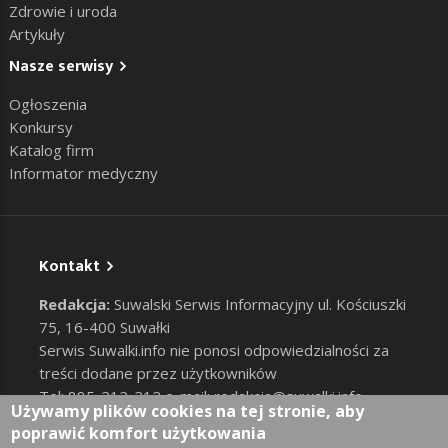
Zdrowie i uroda
Artykuły
Nasze serwisy
Ogłoszenia
Konkursy
Katalog firm
Informator medyczny
Kontakt
Redakcja:
Suwalski Serwis Informacyjny ul. Kościuszki
75, 16-400 Suwałki
Serwis Suwalki.info nie ponosi odpowiedzialności za
treści dodane przez użytkowników
Tel: 885-212-212 e-mail:
redakcja@suwalki.info
,
Używamy plików cookies na tej stronie, aby
reklama@suwalki.info
poprawić komfort użytkowania
RODO
|
Cookies