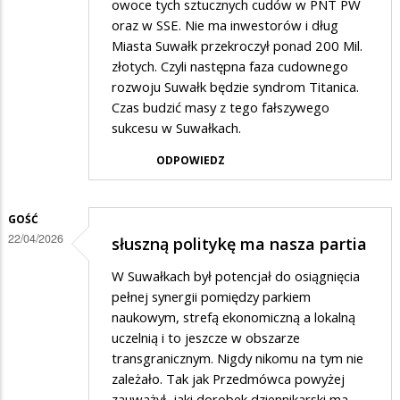
owoce tych sztucznych cudów w PNT PW
oraz w SSE. Nie ma inwestorów i dług
Miasta Suwałk przekroczył ponad 200 Mil.
złotych. Czyli następna faza cudownego
rozwoju Suwałk będzie syndrom Titanica.
Czas budzić masy z tego fałszywego
sukcesu w Suwałkach.
ODPOWIEDZ
GOŚĆ
22/04/2026
słuszną politykę ma nasza partia
W Suwałkach był potencjał do osiągnięcia
pełnej synergii pomiędzy parkiem
naukowym, strefą ekonomiczną a lokalną
uczelnią i to jeszcze w obszarze
transgranicznym. Nigdy nikomu na tym nie
zależało. Tak jak Przedmówca powyżej
zauważył, jaki dorobek dziennikarski ma