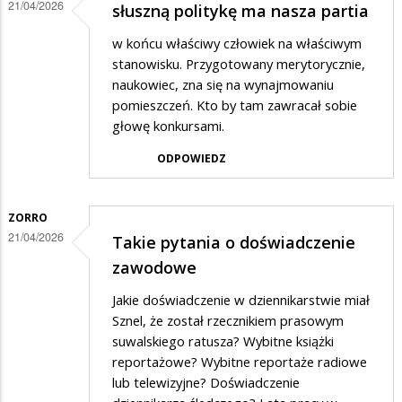
21/04/2026
słuszną politykę ma nasza partia
Ten
Park
w końcu właściwy człowiek na właściwym
stanowisku. Przygotowany merytorycznie,
potrzebuje
naukowiec, zna się na wynajmowaniu
czegoś
pomieszczeń. Kto by tam zawracał sobie
innego.
głowę konkursami.
ODPOWIEDZ
ZORRO
21/04/2026
Takie pytania o doświadczenie
zawodowe
Jakie doświadczenie w dziennikarstwie miał
Sznel, że został rzecznikiem prasowym
suwalskiego ratusza? Wybitne książki
reportażowe? Wybitne reportaże radiowe
lub telewizyjne? Doświadczenie