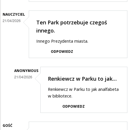
NAUCZYCIEL
21/04/2026
Ten Park potrzebuje czegoś
innego.
Innego Prezydenta miasta.
ODPOWIEDZ
ANONYMOUS
21/04/2026
Renkiewcz w Parku to jak…
Dodane
Renkiewcz w Parku to jak analfabeta
przez
w bibliotece.
nauczyciel
ODPOWIEDZ
w
odpowiedzi
GOŚĆ
na