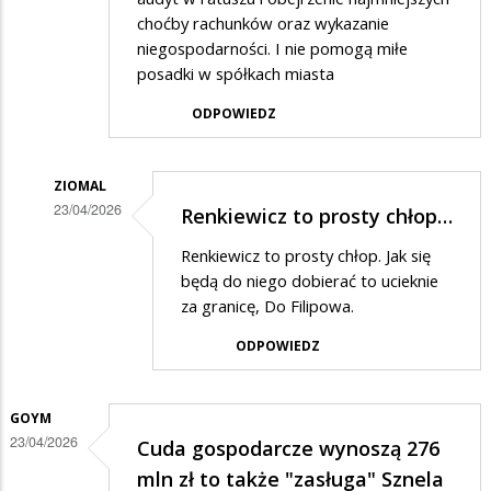
choćby rachunków oraz wykazanie
niegospodarności. I nie pomogą miłe
posadki w spółkach miasta
ODPOWIEDZ
ZIOMAL
23/04/2026
Renkiewicz to prosty chłop…
Dodane
Renkiewicz to prosty chłop. Jak się
przez
będą do niego dobierać to ucieknie
Zorro
za granicę, Do Filipowa.
w
ODPOWIEDZ
odpowiedzi
na
GOYM
Prawdziwych
23/04/2026
Cuda gospodarcze wynoszą 276
dziennikarzy
mln zł to także "zasługa" Sznela