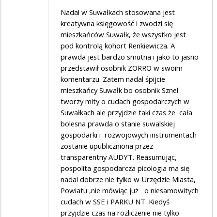
w
Nadal w Suwałkach stosowana jest
Suwałkach
kreatywna księgowość i zwodzi się
już
mieszkańców Suwałk, że wszystko jest
nie
pod kontrolą kohort Renkiewicza. A
prawda jest bardzo smutna i jako to jasno
ma
przedstawił osobnik ZORRO w swoim
komentarzu. Zatem nadal śpijcie
mieszkańcy Suwałk bo osobnik Sznel
tworzy mity o cudach gospodarczych w
Suwałkach ale przyjdzie taki czas że cała
bolesna prawda o stanie suwalskiej
gospodarki i rozwojowych instrumentach
zostanie upubliczniona przez
transparentny AUDYT. Reasumując,
pospolita gospodarcza picologia ma się
nadal dobrze nie tylko w Urzędzie Miasta,
Powiatu ,nie mówiąc już o niesamowitych
cudach w SSE i PARKU NT. Kiedyś
przyjdzie czas na rozliczenie nie tylko