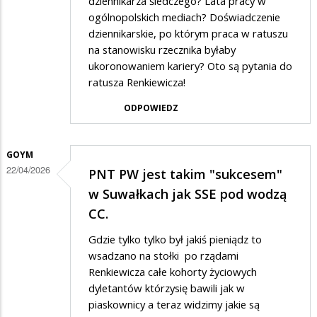
dziennikarza śledczego? Lata pracy w
ogólnopolskich mediach? Doświadczenie
dziennikarskie, po którym praca w ratuszu
na stanowisku rzecznika byłaby
ukoronowaniem kariery? Oto są pytania do
ratusza Renkiewicza!
ODPOWIEDZ
GOYM
22/04/2026
PNT PW jest takim "sukcesem"
w Suwałkach jak SSE pod wodzą
CC.
Gdzie tylko tylko był jakiś pieniądz to
wsadzano na stołki po rządami
Renkiewicza całe kohorty życiowych
dyletantów którzysię bawili jak w
piaskownicy a teraz widzimy jakie są