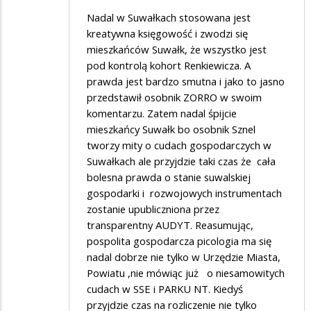
w
Nadal w Suwałkach stosowana jest
Suwałkach
kreatywna księgowość i zwodzi się
już
mieszkańców Suwałk, że wszystko jest
nie
pod kontrolą kohort Renkiewicza. A
prawda jest bardzo smutna i jako to jasno
ma
przedstawił osobnik ZORRO w swoim
komentarzu. Zatem nadal śpijcie
mieszkańcy Suwałk bo osobnik Sznel
tworzy mity o cudach gospodarczych w
Suwałkach ale przyjdzie taki czas że cała
bolesna prawda o stanie suwalskiej
gospodarki i rozwojowych instrumentach
zostanie upubliczniona przez
transparentny AUDYT. Reasumując,
pospolita gospodarcza picologia ma się
nadal dobrze nie tylko w Urzędzie Miasta,
Powiatu ,nie mówiąc już o niesamowitych
cudach w SSE i PARKU NT. Kiedyś
przyjdzie czas na rozliczenie nie tylko