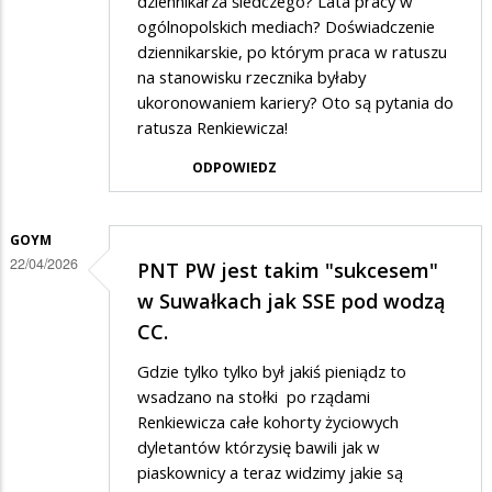
dziennikarza śledczego? Lata pracy w
ogólnopolskich mediach? Doświadczenie
dziennikarskie, po którym praca w ratuszu
na stanowisku rzecznika byłaby
ukoronowaniem kariery? Oto są pytania do
ratusza Renkiewicza!
ODPOWIEDZ
GOYM
22/04/2026
PNT PW jest takim "sukcesem"
w Suwałkach jak SSE pod wodzą
CC.
Gdzie tylko tylko był jakiś pieniądz to
wsadzano na stołki po rządami
Renkiewicza całe kohorty życiowych
dyletantów którzysię bawili jak w
piaskownicy a teraz widzimy jakie są