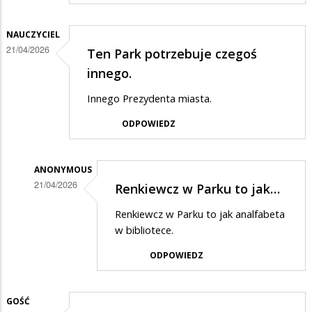
NAUCZYCIEL
21/04/2026
Ten Park potrzebuje czegoś
innego.
Innego Prezydenta miasta.
ODPOWIEDZ
ANONYMOUS
21/04/2026
Renkiewcz w Parku to jak…
Dodane
Renkiewcz w Parku to jak analfabeta
przez
w bibliotece.
nauczyciel
ODPOWIEDZ
w
odpowiedzi
GOŚĆ
na