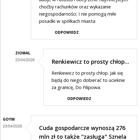
choćby rachunków oraz wykazanie
niegospodarności. I nie pomogą miłe
posadki w spółkach miasta
ODPOWIEDZ
ZIOMAL
23/04/2026
Renkiewicz to prosty chłop…
Dodane
Renkiewicz to prosty chłop. Jak się
przez
będą do niego dobierać to ucieknie
Zorro
za granicę, Do Filipowa.
w
ODPOWIEDZ
odpowiedzi
na
GOYM
Prawdziwych
23/04/2026
Cuda gospodarcze wynoszą 276
dziennikarzy
mln zł to także "zasługa" Sznela