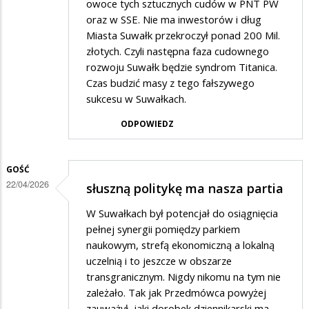
owoce tych sztucznych cudów w PNT PW
oraz w SSE. Nie ma inwestorów i dług
Miasta Suwałk przekroczył ponad 200 Mil.
złotych. Czyli następna faza cudownego
rozwoju Suwałk będzie syndrom Titanica.
Czas budzić masy z tego fałszywego
sukcesu w Suwałkach.
ODPOWIEDZ
GOŚĆ
22/04/2026
słuszną politykę ma nasza partia
W Suwałkach był potencjał do osiągnięcia
pełnej synergii pomiędzy parkiem
naukowym, strefą ekonomiczną a lokalną
uczelnią i to jeszcze w obszarze
transgranicznym. Nigdy nikomu na tym nie
zależało. Tak jak Przedmówca powyżej
zauważył, jaki dorobek dziennikarski ma