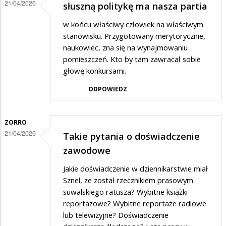
21/04/2026
słuszną politykę ma nasza partia
Ten
Park
w końcu właściwy człowiek na właściwym
stanowisku. Przygotowany merytorycznie,
potrzebuje
naukowiec, zna się na wynajmowaniu
czegoś
pomieszczeń. Kto by tam zawracał sobie
innego.
głowę konkursami.
ODPOWIEDZ
ZORRO
21/04/2026
Takie pytania o doświadczenie
zawodowe
Jakie doświadczenie w dziennikarstwie miał
Sznel, że został rzecznikiem prasowym
suwalskiego ratusza? Wybitne książki
reportażowe? Wybitne reportaże radiowe
lub telewizyjne? Doświadczenie