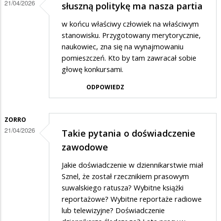
21/04/2026
słuszną politykę ma nasza partia
Ten
Park
w końcu właściwy człowiek na właściwym
stanowisku. Przygotowany merytorycznie,
potrzebuje
naukowiec, zna się na wynajmowaniu
czegoś
pomieszczeń. Kto by tam zawracał sobie
innego.
głowę konkursami.
ODPOWIEDZ
ZORRO
21/04/2026
Takie pytania o doświadczenie
zawodowe
Jakie doświadczenie w dziennikarstwie miał
Sznel, że został rzecznikiem prasowym
suwalskiego ratusza? Wybitne książki
reportażowe? Wybitne reportaże radiowe
lub telewizyjne? Doświadczenie