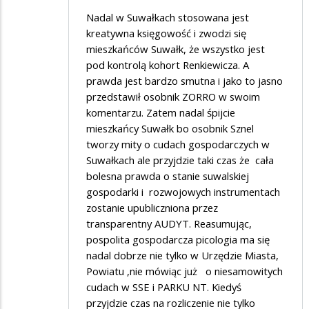
w
Nadal w Suwałkach stosowana jest
Suwałkach
kreatywna księgowość i zwodzi się
już
mieszkańców Suwałk, że wszystko jest
nie
pod kontrolą kohort Renkiewicza. A
prawda jest bardzo smutna i jako to jasno
ma
przedstawił osobnik ZORRO w swoim
komentarzu. Zatem nadal śpijcie
mieszkańcy Suwałk bo osobnik Sznel
tworzy mity o cudach gospodarczych w
Suwałkach ale przyjdzie taki czas że cała
bolesna prawda o stanie suwalskiej
gospodarki i rozwojowych instrumentach
zostanie upubliczniona przez
transparentny AUDYT. Reasumując,
pospolita gospodarcza picologia ma się
nadal dobrze nie tylko w Urzędzie Miasta,
Powiatu ,nie mówiąc już o niesamowitych
cudach w SSE i PARKU NT. Kiedyś
przyjdzie czas na rozliczenie nie tylko