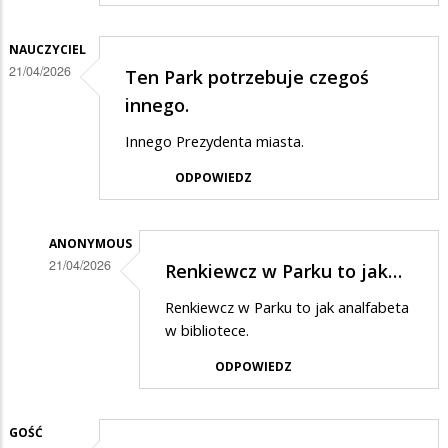
NAUCZYCIEL
21/04/2026
Ten Park potrzebuje czegoś
innego.
Innego Prezydenta miasta.
ODPOWIEDZ
ANONYMOUS
21/04/2026
Renkiewcz w Parku to jak…
Dodane
Renkiewcz w Parku to jak analfabeta
przez
w bibliotece.
nauczyciel
ODPOWIEDZ
w
odpowiedzi
GOŚĆ
na