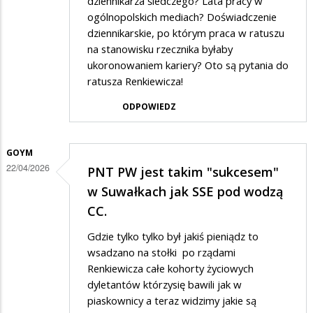
dziennikarza śledczego? Lata pracy w
ogólnopolskich mediach? Doświadczenie
dziennikarskie, po którym praca w ratuszu
na stanowisku rzecznika byłaby
ukoronowaniem kariery? Oto są pytania do
ratusza Renkiewicza!
ODPOWIEDZ
GOYM
22/04/2026
PNT PW jest takim "sukcesem"
w Suwałkach jak SSE pod wodzą
CC.
Gdzie tylko tylko był jakiś pieniądz to
wsadzano na stołki po rządami
Renkiewicza całe kohorty życiowych
dyletantów którzysię bawili jak w
piaskownicy a teraz widzimy jakie są