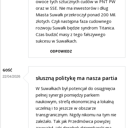
owoce tych sztucznych cudów w PNT PW
oraz w SSE. Nie ma inwestorów i dług
Miasta Suwałk przekroczył ponad 200 Mil.
złotych. Czyli następna faza cudownego
rozwoju Suwałk będzie syndrom Titanica.
Czas budzić masy z tego fałszywego
sukcesu w Suwałkach.
ODPOWIEDZ
GOŚĆ
22/04/2026
słuszną politykę ma nasza partia
W Suwałkach był potencjał do osiągnięcia
pełnej synergii pomiędzy parkiem
naukowym, strefą ekonomiczną a lokalną
uczelnią i to jeszcze w obszarze
transgranicznym. Nigdy nikomu na tym nie
zależało. Tak jak Przedmówca powyżej
zauważył, jaki dorobek dziennikarski ma