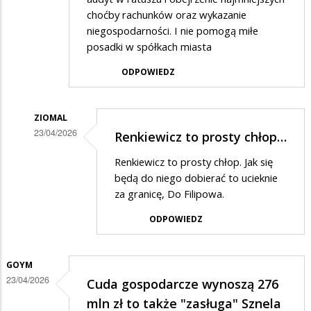
choćby rachunków oraz wykazanie
niegospodarności. I nie pomogą miłe
posadki w spółkach miasta
ODPOWIEDZ
ZIOMAL
23/04/2026
Renkiewicz to prosty chłop…
Dodane
Renkiewicz to prosty chłop. Jak się
przez
będą do niego dobierać to ucieknie
Zorro
za granicę, Do Filipowa.
w
ODPOWIEDZ
odpowiedzi
na
GOYM
Prawdziwych
23/04/2026
Cuda gospodarcze wynoszą 276
dziennikarzy
mln zł to także "zasługa" Sznela