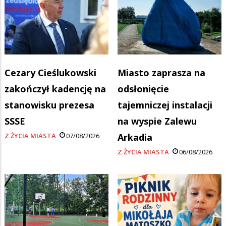
Cezary Cieślukowski
Miasto zaprasza na
zakończył kadencję na
odsłonięcie
stanowisku prezesa
tajemniczej instalacji
SSSE
na wyspie Zalewu
Z ŻYCIA MIASTA
07/08/2026
Arkadia
Z ŻYCIA MIASTA
06/08/2026