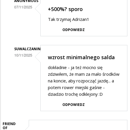
ANONYMOUS
07/11/2025
+500%? sporo
Dodane
Tak trzymaj Adrizan1
przez
ODPOWIEDZ
Adrizan1
w
odpowiedzi
SUWALCZANIN
10/11/2025
wzrost minimalnego salda
na
Dodane
Prezydent
dokładnie - ja też mocno się
przez
Renkiewicz
zdziwiłem, że mam za mało środków
Adrizan1
na koncie, aby rozpocząć jazdę... a
osobiście
potem rower miejski gaśnie -
w
doprowadził
dziadzio trochę odklejony :D
odpowiedzi
do
ODPOWIEDZ
na
upadku
Prezydent
SUWER'a
Renkiewicz
FRIEND
OF