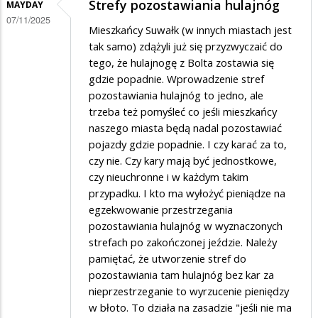
osobiście
Strefy pozostawiania hulajnóg
MAYDAY
07/11/2025
doprowadził
Mieszkańcy Suwałk (w innych miastach jest
do
tak samo) zdążyli już się przyzwyczaić do
tego, że hulajnogę z Bolta zostawia się
upadku
gdzie popadnie. Wprowadzenie stref
SUWER'a
pozostawiania hulajnóg to jedno, ale
trzeba też pomyśleć co jeśli mieszkańcy
naszego miasta będą nadal pozostawiać
pojazdy gdzie popadnie. I czy karać za to,
czy nie. Czy kary mają być jednostkowe,
czy nieuchronne i w każdym takim
przypadku. I kto ma wyłożyć pieniądze na
egzekwowanie przestrzegania
pozostawiania hulajnóg w wyznaczonych
strefach po zakończonej jeździe. Należy
pamiętać, że utworzenie stref do
pozostawiania tam hulajnóg bez kar za
nieprzestrzeganie to wyrzucenie pieniędzy
w błoto. To działa na zasadzie "jeśli nie ma