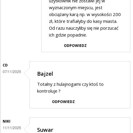
Friend
użytkownik nie zostawi jej w
wyznaczonym miejscu, jest
of
obciążany karą np. w wysokości 200
Mayday
zł, które trafiałyby do kasy miasta.
w
Od razu nauczyliby się nie porzucać
odpowiedzi
ich gdzie popadnie.
na
ODPOWIEDZ
Strefy
pozostawiania
CD
hulajnóg
07/11/2025
Bajzel
Totalny z hulajnogami czy ktoś to
kontroluje ?
ODPOWIEDZ
NIKI
11/11/2025
Suwar