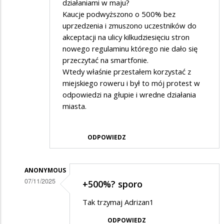
działaniami w maju?
Kaucje podwyższono o 500% bez
uprzedzenia i zmuszono uczestników do
akceptacji na ulicy kilkudziesięciu stron
nowego regulaminu którego nie dało się
przeczytać na smartfonie.
Wtedy właśnie przestałem korzystać z
miejskiego roweru i był to mój protest w
odpowiedzi na głupie i wredne działania
miasta.
ODPOWIEDZ
ANONYMOUS
07/11/2025
+500%? sporo
Dodane
Tak trzymaj Adrizan1
przez
ODPOWIEDZ