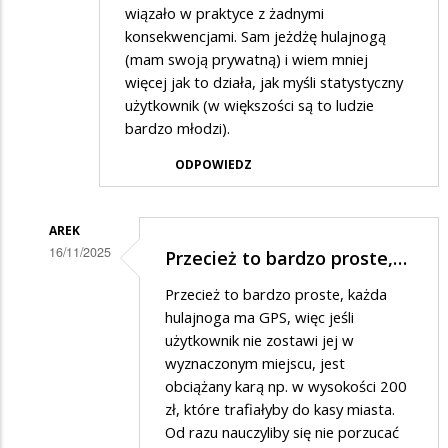
wiązało w praktyce z żadnymi
konsekwencjami. Sam jeżdżę hulajnogą
(mam swoją prywatną) i wiem mniej
więcej jak to działa, jak myśli statystyczny
użytkownik (w większości są to ludzie
bardzo młodzi).
ODPOWIEDZ
AREK
16/11/2025
Przecież to bardzo proste,…
Dodane
Przecież to bardzo proste, każda
przez
hulajnoga ma GPS, więc jeśli
Friend
użytkownik nie zostawi jej w
wyznaczonym miejscu, jest
of
obciążany karą np. w wysokości 200
Mayday
zł, które trafiałyby do kasy miasta.
w
Od razu nauczyliby się nie porzucać