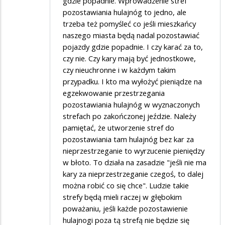
gdzie popadnie. Wprowadzenie stref
SUWER'a
pozostawiania hulajnóg to jedno, ale
trzeba też pomyśleć co jeśli mieszkańcy
naszego miasta będą nadal pozostawiać
pojazdy gdzie popadnie. I czy karać za to,
czy nie. Czy kary mają być jednostkowe,
czy nieuchronne i w każdym takim
przypadku. I kto ma wyłożyć pieniądze na
egzekwowanie przestrzegania
pozostawiania hulajnóg w wyznaczonych
strefach po zakończonej jeździe. Należy
pamiętać, że utworzenie stref do
pozostawiania tam hulajnóg bez kar za
nieprzestrzeganie to wyrzucenie pieniędzy
w błoto. To działa na zasadzie "jeśli nie ma
kary za nieprzestrzeganie czegoś, to dalej
można robić co się chce". Ludzie takie
strefy będą mieli raczej w głębokim
poważaniu, jeśli każde pozostawienie
hulajnogi poza tą strefą nie będzie się