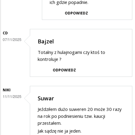
odpowiedzi
ich gdzie popadnie.
na
ODPOWIEDZ
Strefy
pozostawiania
CD
hulajnóg
07/11/2025
Bajzel
Totalny z hulajnogami czy ktoś to
kontroluje ?
ODPOWIEDZ
NIKI
11/11/2025
Suwar
Jeździłem dużo suweren 20 może 30 razy
na rok po podniesieniu tzw. kaucji
przestałem.
Jak sądzę nie ja jeden.