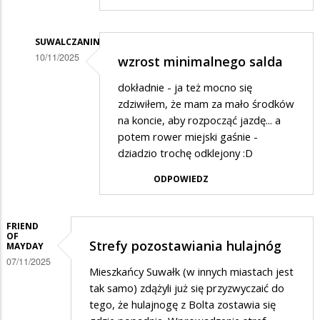
Adrizan1
w
odpowiedzi
SUWALCZANIN
10/11/2025
wzrost minimalnego salda
na
Dodane
Prezydent
dokładnie - ja też mocno się
przez
Renkiewicz
zdziwiłem, że mam za mało środków
Adrizan1
na koncie, aby rozpocząć jazdę... a
osobiście
potem rower miejski gaśnie -
w
doprowadził
dziadzio trochę odklejony :D
odpowiedzi
do
ODPOWIEDZ
na
upadku
Prezydent
SUWER'a
Renkiewicz
FRIEND
OF
osobiście
Strefy pozostawiania hulajnóg
MAYDAY
07/11/2025
doprowadził
Mieszkańcy Suwałk (w innych miastach jest
do
tak samo) zdążyli już się przyzwyczaić do
tego, że hulajnogę z Bolta zostawia się
upadku