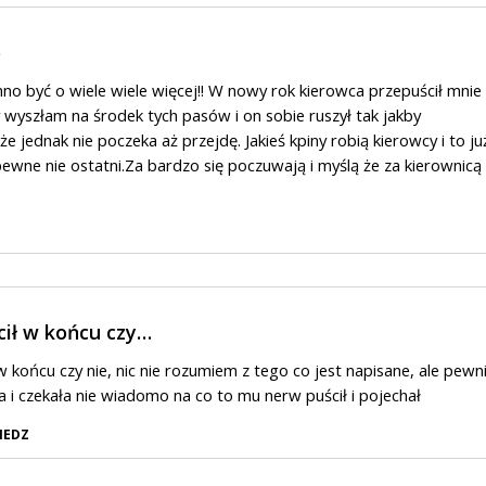
o
nno być o wiele wiele więcej!! W nowy rok kierowca przepuścił mnie
wyszłam na środek tych pasów i on sobie ruszył tak jakby
e jednak nie poczeka aż przejdę. Jakieś kpiny robią kierowcy i to ju
apewne nie ostatni.Za bardzo się poczuwają i myślą że za kierownicą
cił w końcu czy…
w końcu czy nie, nic nie rozumiem z tego co jest napisane, ale pewn
a i czekała nie wiadomo na co to mu nerw puścił i pojechał
IEDZ