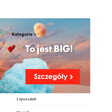
hare
Kategorie
Z życia miasta
Sport
Kultura
Wiadomości z regionu
Z życia szkół