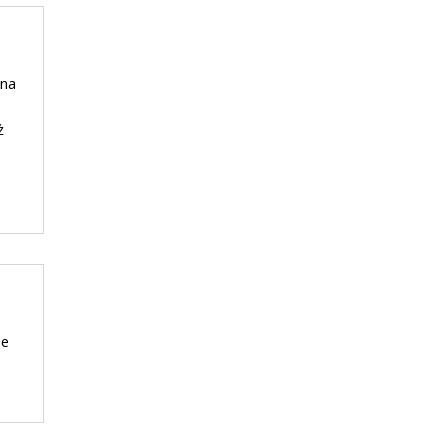
 na
ż
ie