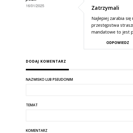
rowerem
16/01/2025
Zatrzymali
Najlepiej zarabia si
przestępstwa straszn
mandatowe to jest 
ODPOWIEDZ
DODAJ KOMENTARZ
NAZWISKO LUB PSEUDONIM
TEMAT
KOMENTARZ