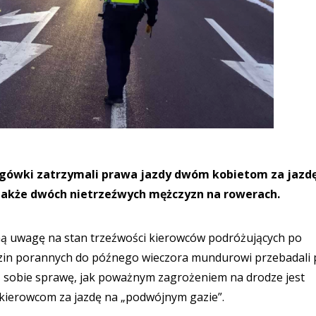
drogówki zatrzymali prawa jazdy dwóm kobietom za jazd
także dwóch nietrzeźwych mężczyzn na rowerach.
lną uwagę na stan trzeźwości kierowców podróżujących po
zin porannych do późnego wieczora mundurowi przebadali
ją sobie sprawę, jak poważnym zagrożeniem na drodze jest
m kierowcom za jazdę na „podwójnym gazie”.