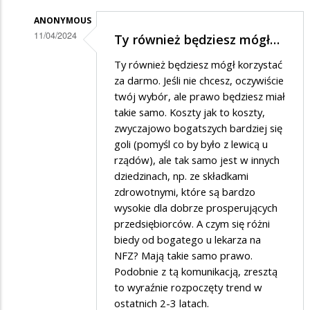
PiS
ANONYMOUS
to
11/04/2024
Ty również będziesz mógł…
socjalizm
Dodane
Ty również będziesz mógł korzystać
+
przez
za darmo. Jeśli nie chcesz, oczywiście
nacjonalizm
Łukasz
twój wybór, ale prawo będziesz miał
takie samo. Koszty jak to koszty,
w
zwyczajowo bogatszych bardziej się
odpowiedzi
goli (pomyśl co by było z lewicą u
na
rządów), ale tak samo jest w innych
Bezpłatna
dziedzinach, np. ze składkami
zdrowotnymi, które są bardzo
komunikacja
wysokie dla dobrze prosperujących
przedsiębiorców. A czym się różni
biedy od bogatego u lekarza na
NFZ? Mają takie samo prawo.
Podobnie z tą komunikacją, zresztą
to wyraźnie rozpoczęty trend w
ostatnich 2-3 latach.