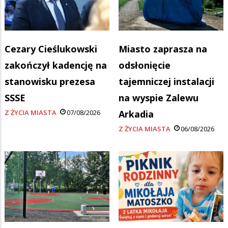
Cezary Cieślukowski
Miasto zaprasza na
zakończył kadencję na
odsłonięcie
stanowisku prezesa
tajemniczej instalacji
SSSE
na wyspie Zalewu
Z ŻYCIA MIASTA
07/08/2026
Arkadia
Z ŻYCIA MIASTA
06/08/2026