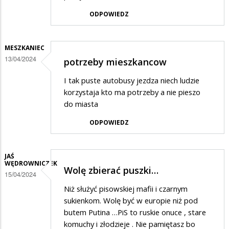
ODPOWIEDZ
MESZKANIEC
13/04/2024
potrzeby mieszkancow
I tak puste autobusy jezdza niech ludzie
korzystaja kto ma potrzeby a nie pieszo
do miasta
ODPOWIEDZ
JAŚ
WĘDROWNICZEK
Wolę zbierać puszki…
15/04/2024
Niż służyć pisowskiej mafii i czarnym
sukienkom. Wolę być w europie niż pod
butem Putina …PiS to ruskie onuce , stare
komuchy i złodzieje . Nie pamiętasz bo