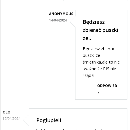
ANONYMOUS
14/04/2024
Będziesz
Dodane
zbierać puszki
przez
ze…
Suwalczanin
Będziesz zbierać
w
puszki ze
odpowiedzi
śmietnika,ale to nic
,ważne że PIS nie
na
rządzi
...
ODPOWIED
Z
OLO
12/04/2024
Pogłupieli