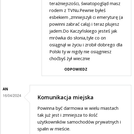
terażniejszości, światopogląd masz
w
rodem z TVNu.Pewnie byłeś
odpowiedzi
esbekiem ,zmniejszyli ci emeryturę (a
na
powinni zabrać całą) i teraz plujesz
Wolę
jadem.Do Kaczyńskiego jesteś jak
mrówka do słonia,tyle co on
zbierać
osiągnął w życiu i zrobił dobrego dla
puszki…
Polski ty w nigdy nie osiągniesz
choćbyś żył wiecznie
ODPOWIEDZ
AN
16/04/2024
Komunikacja miejska
Powinna być darmowa w wielu miastach
tak już jest i zmniejsza to ilość
użytkowników samochodów prywatnych i
spalin w mieście.