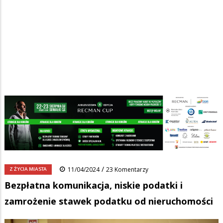
Strona główna
/
Wiadomości
/
Z życia miasta
/
Ścieżka
Bezpłatna komunikacja, niskie podatki i zamrożenie stawek podatku
od nieruchomości
nawigacyjna
Facebook
Pinterest
Tumblr
Reddit
Share
0
/
Z ŻYCIA MIASTA
11/04/2024
23 Komentarzy
Bezpłatna komunikacja, niskie podatki i
zamrożenie stawek podatku od nieruchomości