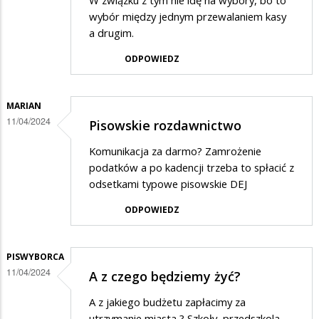
W związku z tym nie idę na wybory, bo to
wybór między jednym przewalaniem kasy
a drugim.
ODPOWIEDZ
MARIAN
11/04/2024
Pisowskie rozdawnictwo
Komunikacja za darmo? Zamrożenie
podatków a po kadencji trzeba to spłacić z
odsetkami typowe pisowskie DEJ
ODPOWIEDZ
PISWYBORCA
11/04/2024
A z czego będziemy żyć?
A z jakiego budżetu zapłacimy za
utrzymanie miasta ? Szkoły, przedszkola ,