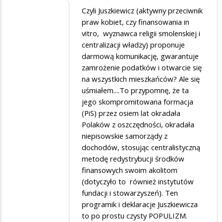
Dodane
Czyli Juszkiewicz (aktywny przeciwnik
praw kobiet, czy finansowania in
przez
vitro, wyznawca religii smolenskiej i
Kniazini
centralizacji władzy) proponuje
w
darmową komunikację, gwarantuje
zamrożenie podatków i otwarcie się
odpowiedzi
na wszystkich mieszkańców? Ale się
na
uśmiałem....To przypomnę, że ta
omg
jego skompromitowana formacja
(PiS) przez osiem lat okradała
Polaków z oszczędności, okradała
niepisowskie samorządy z
dochodów, stosując centralistyczną
metodę redystrybucji środków
finansowych swoim akolitom
(dotyczyło to również instytutów
fundacji i stowarzyszeń). Ten
programik i deklaracje Juszkiewicza
to po prostu czysty POPULIZM.