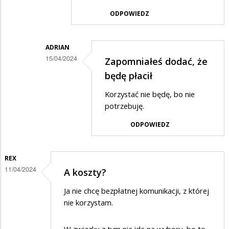
ODPOWIEDZ
ADRIAN
15/04/2024
Zapomniałeś dodać, że
Dodane
będę płacił
przez
Korzystać nie będę, bo nie
Anonymous
potrzebuję.
w
ODPOWIEDZ
odpowiedzi
na
REX
Ty
11/04/2024
A koszty?
również
Ja nie chcę bezpłatnej komunikacji, z której
będziesz
nie korzystam.
mógł…