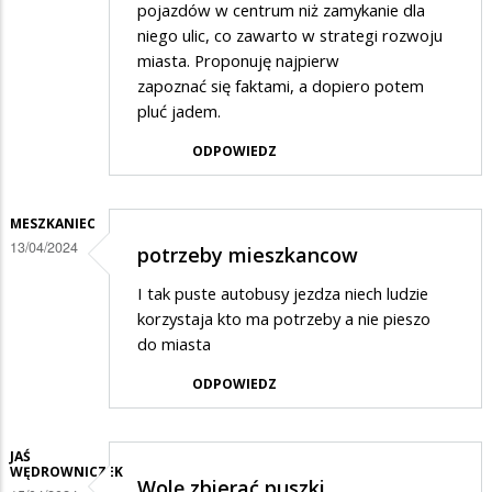
pojazdów w centrum niż zamykanie dla
niego ulic, co zawarto w strategi rozwoju
miasta. Proponuję najpierw
zapoznać się faktami, a dopiero potem
pluć jadem.
ODPOWIEDZ
MESZKANIEC
13/04/2024
potrzeby mieszkancow
I tak puste autobusy jezdza niech ludzie
korzystaja kto ma potrzeby a nie pieszo
do miasta
ODPOWIEDZ
JAŚ
WĘDROWNICZEK
Wolę zbierać puszki…