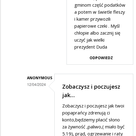
gminom część podatków
a potem w świetle fleszy
i kamer przywozili
papierowe czeki . Myśl
chłopie albo zacznij się
uczyć jak wielki
prezydent Duda
ODPOWIEDZ
ANONYMOUS
12/04/2024
Zobaczysz i poczujesz
Dodane
jak…
przez
Zobaczysz i poczujesz jak twoi
Ciekawski
popaprańcy zdrenują ci
lewak
konto,będziemy płacić słono
za żywność ,paliwo,( miało być
2
5.19), prąd, ogrzewanie i raty