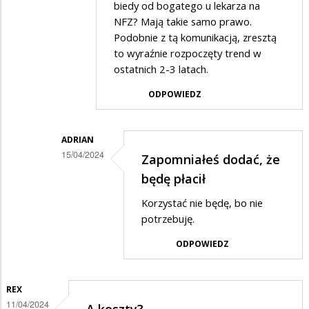
biedy od bogatego u lekarza na
NFZ? Mają takie samo prawo.
Podobnie z tą komunikacją, zresztą
to wyraźnie rozpoczęty trend w
ostatnich 2-3 latach.
ODPOWIEDZ
ADRIAN
15/04/2024
Zapomniałeś dodać, że
Dodane
będę płacił
przez
Korzystać nie będę, bo nie
Anonymous
potrzebuję.
w
ODPOWIEDZ
odpowiedzi
na
REX
Ty
11/04/2024
A koszty?