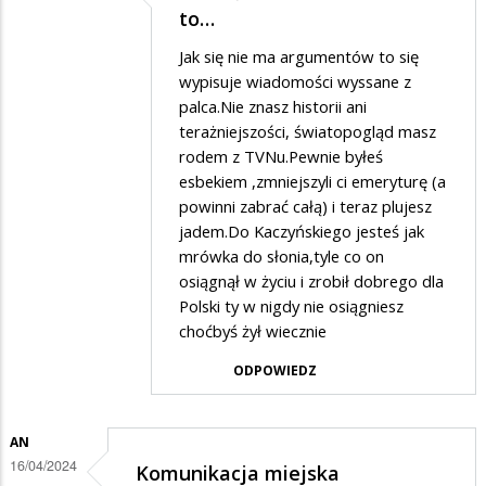
Dodane
to…
przez
Jak się nie ma argumentów to się
Jaś
wypisuje wiadomości wyssane z
Wędrowniczek
palca.Nie znasz historii ani
terażniejszości, światopogląd masz
w
rodem z TVNu.Pewnie byłeś
odpowiedzi
esbekiem ,zmniejszyli ci emeryturę (a
na
powinni zabrać całą) i teraz plujesz
Wolę
jadem.Do Kaczyńskiego jesteś jak
mrówka do słonia,tyle co on
zbierać
osiągnął w życiu i zrobił dobrego dla
puszki…
Polski ty w nigdy nie osiągniesz
choćbyś żył wiecznie
ODPOWIEDZ
AN
16/04/2024
Komunikacja miejska