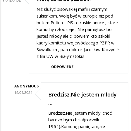
15/04/2024
Niż służyć pisowskiej mafii i czarnym
sukienkom. Wolę być w europie niż pod
butem Putina …PiS to ruskie onuce , stare
komuchy i złodzieje . Nie pamiętasz bo
jesteś młody ale ci powiem kto szkolił
kadry komitetu wojewódzkiego PZPR w
Suwałkach , pan doktor Jarosław Kaczyński
z filii UW w Białymstoku!
ODPOWIEDZ
ANONYMOUS
15/04/2024
Bredzisz.Nie jestem młody
Dodane
…
przez
Bredzisz.Nie jestem młody ,choć
Jaś
bardzo bym chciał(rocznik
Wędrowniczek
1964).Komunę pamiętam,ale