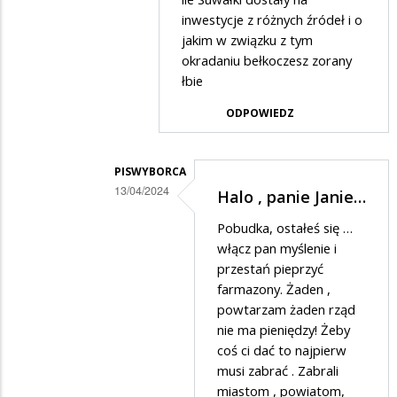
2
inwestycje z różnych źródeł i o
w
jakim w związku z tym
odpowiedzi
okradaniu bełkoczesz zorany
łbie
na
A
ODPOWIEDZ
już
rozumiem.....
PISWYBORCA
13/04/2024
Halo , panie Janie…
Dodane
Pobudka, ostałeś się …
przez
włącz pan myślenie i
Jan
przestań pieprzyć
farmazony. Żaden ,
w
powtarzam żaden rząd
odpowiedzi
nie ma pieniędzy! Żeby
na
coś ci dać to najpierw
*****
musi zabrać . Zabrali
miastom , powiatom,
lewactwo