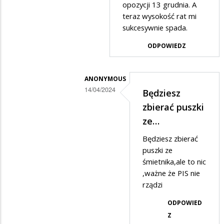
opozycji 13 grudnia. A
poczujesz
teraz wysokość rat mi
jak…
sukcesywnie spada.
ODPOWIEDZ
ANONYMOUS
14/04/2024
Będziesz
Dodane
zbierać puszki
przez
ze…
Suwalczanin
Będziesz zbierać
w
puszki ze
odpowiedzi
śmietnika,ale to nic
,ważne że PIS nie
na
rządzi
...
ODPOWIED
Z