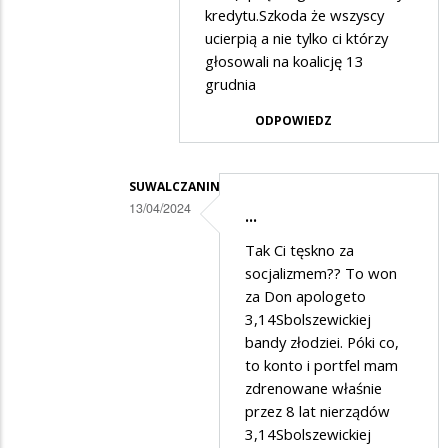
w
kredytu.Szkoda że wszyscy
odpowiedzi
ucierpią a nie tylko ci którzy
na
głosowali na koalicję 13
grudnia
A
już
ODPOWIEDZ
rozumiem.....
SUWALCZANIN
13/04/2024
...
Dodane
Tak Ci tęskno za
przez
socjalizmem?? To won
Anonymous
za Don apologeto
3,14Sbolszewickiej
w
bandy złodziei. Póki co,
odpowiedzi
to konto i portfel mam
na
zdrenowane właśnie
Zobaczysz
przez 8 lat nierządów
3,14Sbolszewickiej
i