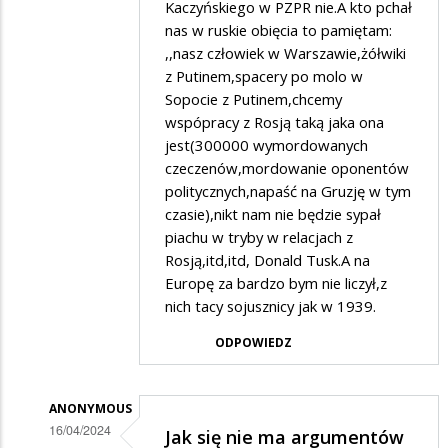
Kaczyńskiego w PZPR nie.A kto pchał
w
nas w ruskie obięcia to pamiętam:
odpowiedzi
,,nasz człowiek w Warszawie,żółwiki
na
z Putinem,spacery po molo w
Wolę
Sopocie z Putinem,chcemy
wspópracy z Rosją taką jaka ona
zbierać
jest(300000 wymordowanych
puszki…
czeczenów,mordowanie oponentów
politycznych,napaść na Gruzję w tym
czasie),nikt nam nie będzie sypał
piachu w tryby w relacjach z
Rosją,itd,itd, Donald Tusk.A na
Europę za bardzo bym nie liczył,z
nich tacy sojusznicy jak w 1939.
ODPOWIEDZ
ANONYMOUS
16/04/2024
Jak się nie ma argumentów