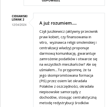
ODPOWIEDZ
CIEKAWSKI
LEWAK 2
A już rozumiem.....
12/04/2024
Dodane
Czyli Juszkiewicz (aktywny przeciwnik
praw kobiet, czy finansowania in
przez
vitro, wyznawca religii smolenskiej i
Kniazini
centralizacji władzy) proponuje
w
darmową komunikację, gwarantuje
zamrożenie podatków i otwarcie się
odpowiedzi
na wszystkich mieszkańców? Ale się
na
uśmiałem....To przypomnę, że ta
omg
jego skompromitowana formacja
(PiS) przez osiem lat okradała
Polaków z oszczędności, okradała
niepisowskie samorządy z
dochodów, stosując centralistyczną
metodę redystrybucji środków