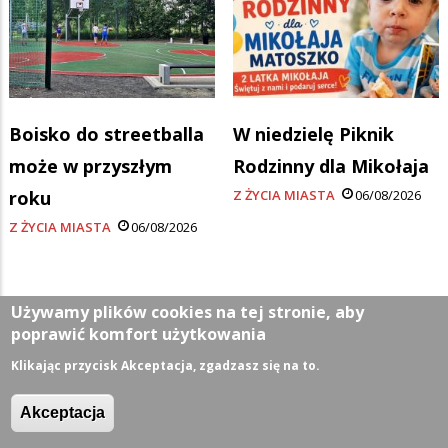
Boisko do streetballa
W niedzielę Piknik
może w przyszłym
Rodzinny dla Mikołaja
roku
Z ŻYCIA MIASTA
06/08/2026
Z ŻYCIA MIASTA
06/08/2026
Używamy plików cookies na tej stronie, aby
Kategorie
poprawić komfort użytkowania
Klikając przycisk Akceptacja, zgadzasz się na to.
Z życia miasta
Akceptacja
Sport