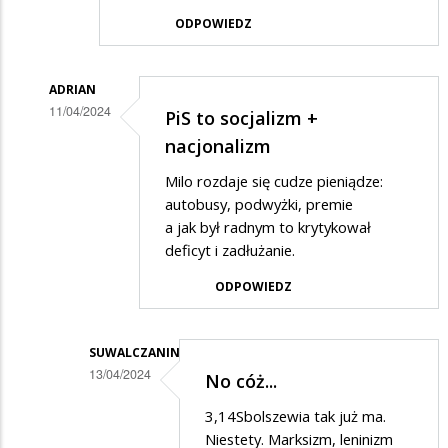
ODPOWIEDZ
ADRIAN
11/04/2024
PiS to socjalizm +
Dodane
nacjonalizm
przez
Milo rozdaje się cudze pieniądze:
Łukasz
autobusy, podwyżki, premie
w
a jak był radnym to krytykował
deficyt i zadłużanie.
odpowiedzi
na
ODPOWIEDZ
Bezpłatna
komunikacja
SUWALCZANIN
13/04/2024
No cóż...
Dodane
3,14Sbolszewia tak już ma.
przez
Niestety. Marksizm, leninizm