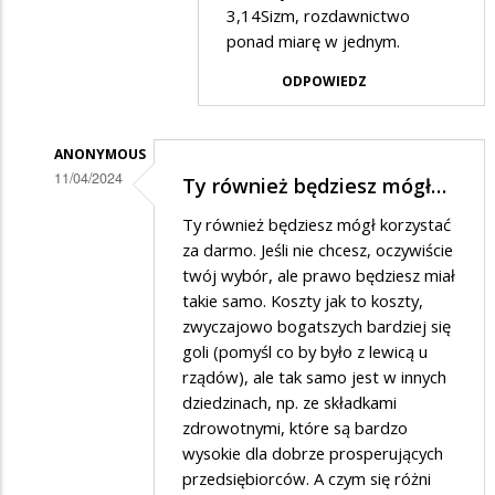
Adrian
3,14Sizm, rozdawnictwo
ponad miarę w jednym.
w
odpowiedzi
ODPOWIEDZ
na
PiS
ANONYMOUS
to
11/04/2024
Ty również będziesz mógł…
socjalizm
Dodane
Ty również będziesz mógł korzystać
+
przez
za darmo. Jeśli nie chcesz, oczywiście
nacjonalizm
Łukasz
twój wybór, ale prawo będziesz miał
takie samo. Koszty jak to koszty,
w
zwyczajowo bogatszych bardziej się
odpowiedzi
goli (pomyśl co by było z lewicą u
na
rządów), ale tak samo jest w innych
Bezpłatna
dziedzinach, np. ze składkami
zdrowotnymi, które są bardzo
komunikacja
wysokie dla dobrze prosperujących
przedsiębiorców. A czym się różni