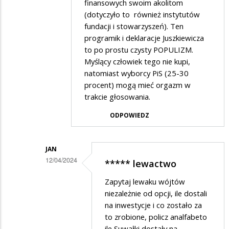
finansowych swoim akolitom
(dotyczyło to również instytutów
fundacji i stowarzyszeń). Ten
programik i deklaracje Juszkiewicza
to po prostu czysty POPULIZM.
Myślący człowiek tego nie kupi,
natomiast wyborcy PiS (25-30
procent) mogą mieć orgazm w
trakcie głosowania.
ODPOWIEDZ
JAN
12/04/2024
***** lewactwo
Dodane
Zapytaj lewaku wójtów
przez
niezależnie od opcji, ile dostali
Ciekawski
na inwestycje i co zostało za
to zrobione, policz analfabeto
lewak
ile Suwałki dostały na