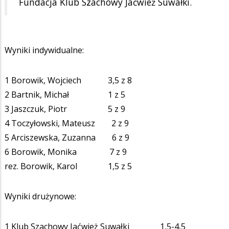
Fundacja Klub Szachowy Jaćwież Suwałki.
Wyniki indywidualne:
1 Borowik, Wojciech 3,5 z 8
2 Bartnik, Michał 1 z 5
3 Jaszczuk, Piotr 5 z 9
4 Toczyłowski, Mateusz 2 z 9
5 Arciszewska, Zuzanna 6 z 9
6 Borowik, Monika 7 z 9
rez. Borowik, Karol 1,5 z 5
Wyniki drużynowe:
1 Klub Szachowy Jaćwież Suwałki 1,5-4,5