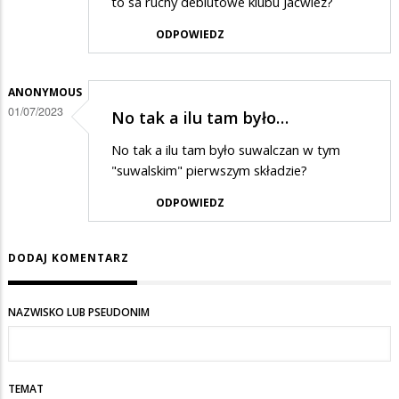
to sa ruchy debiutowe klubu Jacwiez?
ODPOWIEDZ
ANONYMOUS
01/07/2023
No tak a ilu tam było…
No tak a ilu tam było suwalczan w tym
"suwalskim" pierwszym składzie?
ODPOWIEDZ
DODAJ KOMENTARZ
NAZWISKO LUB PSEUDONIM
TEMAT