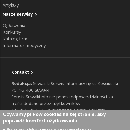
Artykuły
Nasze serwisy
Ogłoszenia
Konkursy
Katalog firm
Informator medyczny
Kontakt
Redakcja:
Suwalski Serwis Informacyjny ul. Kościuszki
75, 16-400 Suwałki
Serwis Suwalki.info nie ponosi odpowiedzialności za
treści dodane przez użytkowników
Tel: 885-212-212 e-mail:
redakcja@suwalki.info
,
Używamy plików cookies na tej stronie, aby
reklama@suwalki.info
poprawić komfort użytkowania
RODO
|
Cookies
Klikając przycisk Akceptacja, zgadzasz się na to.