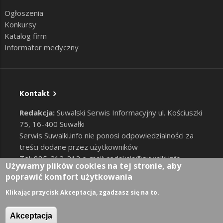
Ogłoszenia
Konkursy
Katalog firm
Informator medyczny
Kontakt
Redakcja:
Suwalski Serwis Informacyjny ul. Kościuszki
75, 16-400 Suwałki
Serwis Suwalki.info nie ponosi odpowiedzialności za
treści dodane przez użytkowników
Tel: 885-212-212 e-mail:
redakcja@suwalki.info
,
Używamy plików cookies na tej stronie, aby
reklama@suwalki.info
poprawić komfort użytkowania
RODO
|
Cookies
Zaloguj
Klikając przycisk Akceptacja, zgadzasz się na to.
User account menu
Akceptacja