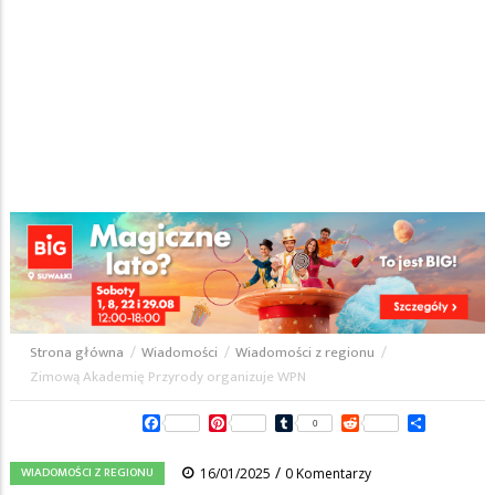
Strona główna
/
Wiadomości
/
Wiadomości z regionu
/
Ścieżka
Zimową Akademię Przyrody organizuje WPN
nawigacyjna
Facebook
Pinterest
Tumblr
Reddit
Share
0
/
WIADOMOŚCI Z REGIONU
16/01/2025
0 Komentarzy