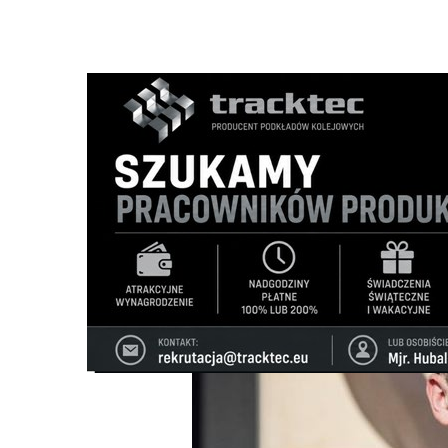
Strona główna
/
Wiadomości
/
Wiadomości z regionu
/
Su
Ścieżka
nawigacyjna
/
WIADOMOŚCI Z REGIONU
08/05/2026
2 Komentarzy
Suwalczanin dowódcą Wojsk Obrony Cyb