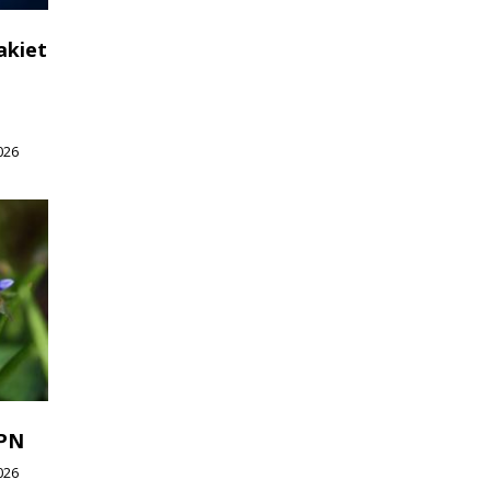
akiet
026
WPN
026