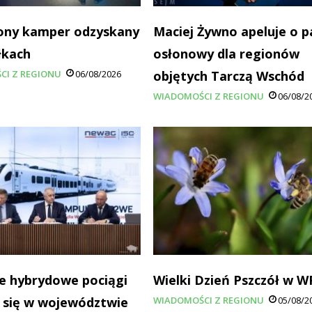
ony kamper odzyskany
Maciej Żywno apeluje o p
łkach
osłonowy dla regionów
CI Z REGIONU
06/08/2026
objętych Tarczą Wschód
WIADOMOŚCI Z REGIONU
06/08/2
e hybrydowe pociągi
Wielki Dzień Pszczół w 
 się w województwie
WIADOMOŚCI Z REGIONU
05/08/2