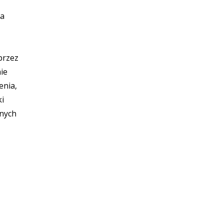
 a
przez
ie
enia,
ki
znych