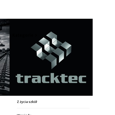
hare
Kategorie
Z życia miasta
Sport
Kultura
Wiadomości z regionu
Z życia szkół