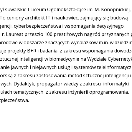
ł suwalskie I Liceum Ogólnokształcące im. M. Konopnickiej,
To ceniony architekt IT i naukowiec, zajmujący się budową
igencji, cyberbezpieczeństwa i wspomagania decyzyjnego.
r. Laureat przeszło 100 prestiżowych nagród przyznanych 
rodowe w obszarze znaczących wynalazków m.in. w dziedzin
uje projekty B+R i badania z zakresu wspomagania dowodz
tucznej inteligencji w biomedycynie na Wydziale Cybernety
nie jawnych i niejawnych usług i systemów teleinformatyc
rską z zakresu zastosowania metod sztucznej inteligencji i
ysowych. Dydaktyk, propagator wiedzy z zakresu informatyki
dułach tematycznych z zakresu inżynierii oprogramowania,
zpieczeństwa.