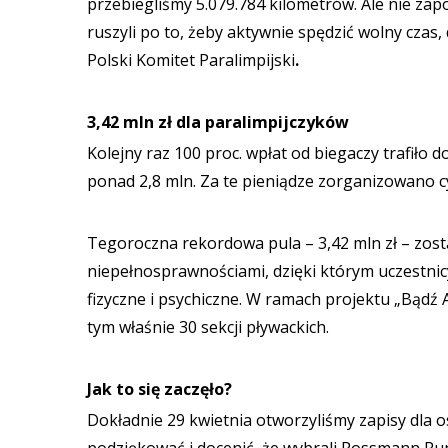
przebiegliśmy 5.079.784 kilometrów. Ale nie zapo
ruszyli po to, żeby aktywnie spędzić wolny czas,
Polski Komitet Paralimpijski
.
3,42 mln zł dla paralimpijczyków
Kolejny raz 100 proc. wpłat od biegaczy trafiło
ponad 2,8 mln. Za te pieniądze zorganizowano cy
Tegoroczna rekordowa pula – 3,42 mln zł – zost
niepełnosprawnościami, dzięki którym uczestnic
fizyczne i psychiczne. W ramach projektu „Bądź 
tym właśnie 30 sekcji pływackich.
Jak to się zaczęło?
Dokładnie 29 kwietnia otworzyliśmy zapisy dla o