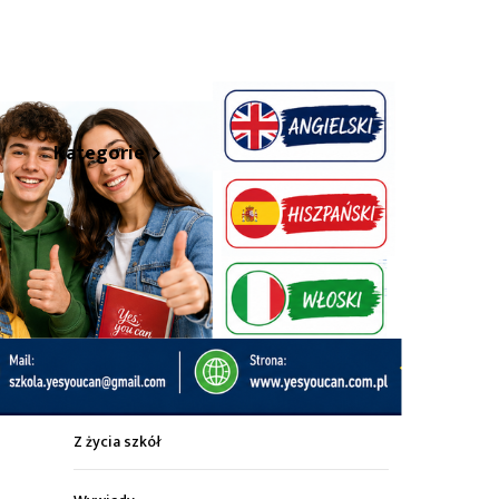
hare
Kategorie
Z życia miasta
Sport
Kultura
Wiadomości z regionu
Z życia szkół