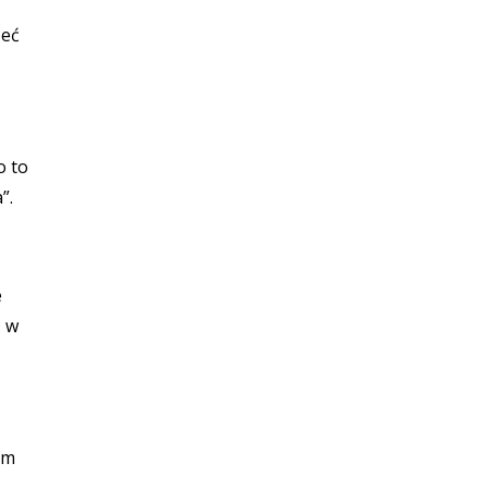
zeć
o to
”.
e
, w
im