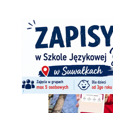
Strona główna
/
Wiadomości
/
Wiadomości z regionu
/
Na
Ścieżka
nawigacyjna
/
WIADOMOŚCI Z REGIONU
28/05/2026
0 Komentarzy
Największy bieg na świecie, który pom