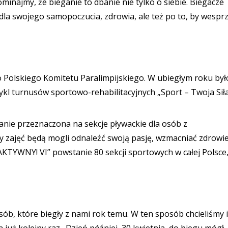
minajmy, że bieganie to dbanie nie tylko o siebie. Biegacze
 dla swojego samopoczucia, zdrowia, ale też po to, by wespr
 do Polskiego Komitetu Paralimpijskiego. W ubiegłym roku był
kl turnusów sportowo-rehabilitacyjnych „Sport – Twoja Siła
anie przeznaczona na sekcje pływackie dla osób z
y zajęć będą mogli odnaleźć swoją pasję, wzmacniać zdrowi
AKTYWNY! VI” powstanie 80 sekcji sportowych w całej Polsce
sób, które biegły z nami rok temu. W ten sposób chcieliśmy 