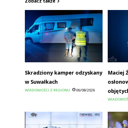
Zobacz także
Skradziony kamper odzyskany
Maciej 
w Suwałkach
osłonow
WIADOMOŚCI Z REGIONU
06/08/2026
objętyc
WIADOMOŚ