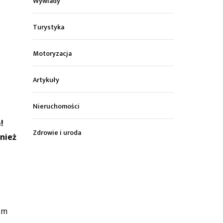
Wywiady
Turystyka
Motoryzacja
Artykuły
Nieruchomości
!
Zdrowie i uroda
wnież
zem