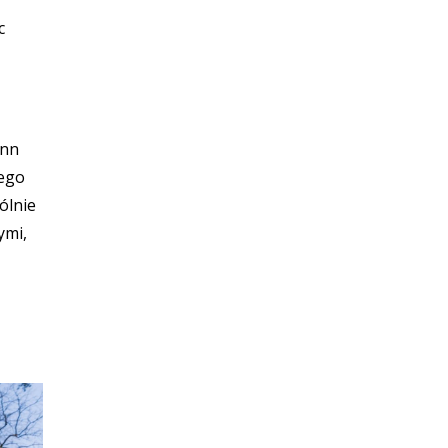
c
ann
zego
ólnie
ymi,