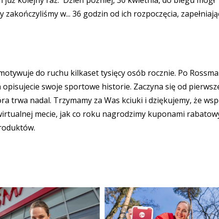
już kolejny raz. Dzień później, 30 kwietnia, do biegu mógł
sy zakończyliśmy w... 36 godzin od ich rozpoczęcia, zapełniają
y motywuje do ruchu kilkaset tysięcy osób rocznie. Po Rossm
opisujecie swoje sportowe historie. Zaczyna się od pierws
ra trwa nadal. Trzymamy za Was kciuki i dziękujemy, że wsp
wirtualnej mecie, jak co roku nagrodzimy kuponami rabatow
roduktów.