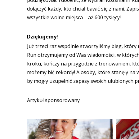
podziękować i docenić, że wybrali Rossmann Run 
dołączyć każdy, kto chciał bawić się z nami. Zapi
wszystkie wolne miejsca – aż 600 tysięcy!
Dziękujemy!
Już trzeci raz wspólnie stworzyliśmy bieg, któr
Run otrzymujemy od Was wiadomości, w których 
kroku, kończy na przygodzie z trenowaniem, któ
możemy bić rekordy! A osoby, które stanęły na 
by mogły uzupełnić zapasy swoich ulubionych p
Artykuł sponsorowany