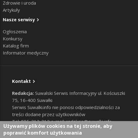
Zdrowie i uroda
Artykuły
Nasze serwisy
Ogłoszenia
Konkursy
Katalog firm
Informator medyczny
Kontakt
Redakcja:
Suwalski Serwis Informacyjny ul. Kościuszki
75, 16-400 Suwałki
Serwis Suwalki.info nie ponosi odpowiedzialności za
treści dodane przez użytkowników
Tel: 885-212-212 e-mail:
redakcja@suwalki.info
,
Używamy plików cookies na tej stronie, aby
reklama@suwalki.info
poprawić komfort użytkowania
RODO
|
Cookies