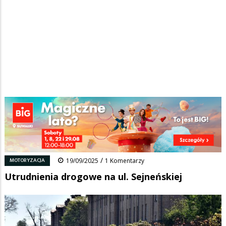
Strona główna
/
Wiadomości
/
Motoryzacja
/
Ścieżka
Utrudnienia drogowe na ul. Sejneńskiej
nawigacyjna
Facebook
Pinterest
Tumblr
Reddit
Share
0
/
MOTORYZACJA
19/09/2025
1 Komentarzy
Utrudnienia drogowe na ul. Sejneńskiej