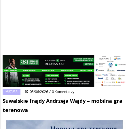
Strona główna
/
Wiadomości
/
Kultura
/
Ścieżka
Suwalskie frajdy Andrzeja Wajdy – mobilna gra terenowa
nawigacyjna
Facebook
Pinterest
Tumblr
Reddit
Share
0
/
KULTURA
05/06/2026
0 Komentarzy
Suwalskie frajdy Andrzeja Wajdy – mobilna gra
terenowa