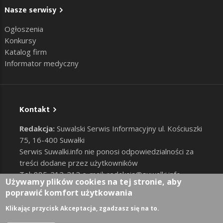
Nasze serwisy
Ogłoszenia
Konkursy
Katalog firm
Informator medyczny
Kontakt
Redakcja:
Suwalski Serwis Informacyjny ul. Kościuszki
75, 16-400 Suwałki
Serwis Suwalki.info nie ponosi odpowiedzialności za
treści dodane przez użytkowników
Tel: 885-212-212 e-mail:
redakcja@suwalki.info
,
Używamy plików cookies na tej stronie, aby
reklama@suwalki.info
poprawić komfort użytkowania
RODO
|
Cookies
Zaloguj
Klikając przycisk Akceptacja, zgadzasz się na to.
User account menu