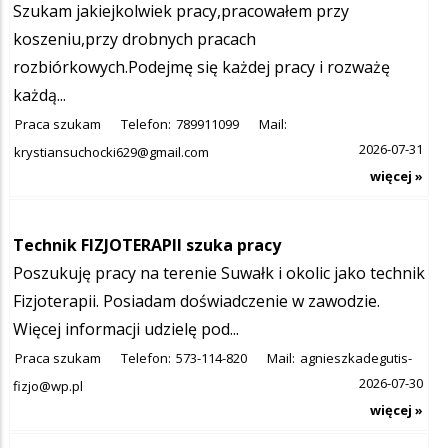
Szukam jakiejkolwiek pracy,pracowałem przy
koszeniu,przy drobnych pracach
rozbiórkowych.Podejmę się każdej pracy i rozważę
każdą...
Praca szukam
Telefon:
789911099
Mail:
2026-07-31
krystiansuchocki629@gmail.com
więcej »
Technik FIZJOTERAPII szuka pracy
Poszukuję pracy na terenie Suwałk i okolic jako technik
Fizjoterapii. Posiadam doświadczenie w zawodzie.
Więcej informacji udzielę pod...
Praca szukam
Telefon:
573-114-820
Mail:
agnieszkadegutis-
2026-07-30
fizjo@wp.pl
więcej »