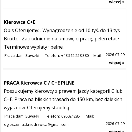
więcej »
Kierowca C+E
Opis Oferujemy: . Wynagrodzenie od 10 tyś. do 13 tyś
Brutto · Zatrudnienie na umowę o pracę, pełen etat ·
Terminowe wypłaty · pełne...
2026-07-29
Praca dam: Suwałki
Telefon:
+48 512 258 380
Mail:
więcej »
PRACA Kierowca C / C+E PILNE
Poszukujemy kierowcy z prawem jazdy kategorii C lub
C+E. Praca na bliskich trasach do 150 km, bez dalekich
wyjazdów. Oferujemy stabilną...
Praca dam: Suwałki
Telefon:
696024285
Mail:
2026-07-29
ogloszenia.tkniedrzwica@gmail.com
więcej »