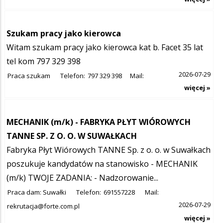
Szukam pracy jako kierowca
Witam szukam pracy jako kierowca kat b. Facet 35 lat
tel kom 797 329 398
2026-07-29
Praca szukam
Telefon:
797 329 398
Mail:
więcej »
MECHANIK (m/k) - FABRYKA PŁYT WIÓROWYCH
TANNE SP. Z O. O. W SUWAŁKACH
Fabryka Płyt Wiórowych TANNE Sp. z o. o. w Suwałkach
poszukuje kandydatów na stanowisko - MECHANIK
(m/k) TWOJE ZADANIA: - Nadzorowanie...
Praca dam: Suwałki
Telefon:
691557228
Mail:
2026-07-29
rekrutacja@forte.com.pl
więcej »