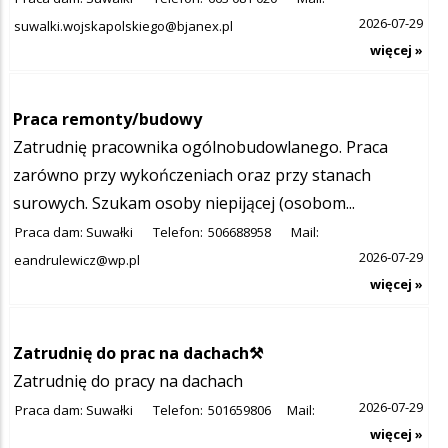
2026-07-29
suwalki.wojskapolskiego@bjanex.pl
więcej »
Praca remonty/budowy
Zatrudnię pracownika ogólnobudowlanego. Praca
zarówno przy wykończeniach oraz przy stanach
surowych. Szukam osoby niepijącej (osobom...
Praca dam: Suwałki
Telefon:
506688958
Mail:
2026-07-29
eandrulewicz@wp.pl
więcej »
Zatrudnię do prac na dachach⚒️
Zatrudnię do pracy na dachach
2026-07-29
Praca dam: Suwałki
Telefon:
501659806
Mail:
więcej »