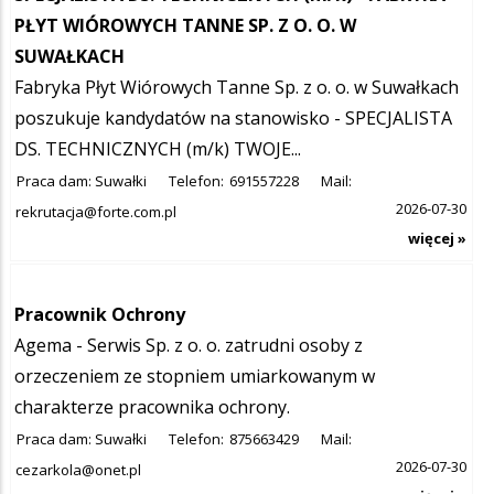
PŁYT WIÓROWYCH TANNE SP. Z O. O. W
SUWAŁKACH
Fabryka Płyt Wiórowych Tanne Sp. z o. o. w Suwałkach
poszukuje kandydatów na stanowisko - SPECJALISTA
DS. TECHNICZNYCH (m/k) TWOJE...
Praca dam: Suwałki
Telefon:
691557228
Mail:
2026-07-30
rekrutacja@forte.com.pl
więcej »
Pracownik Ochrony
Agema - Serwis Sp. z o. o. zatrudni osoby z
orzeczeniem ze stopniem umiarkowanym w
charakterze pracownika ochrony.
Praca dam: Suwałki
Telefon:
875663429
Mail:
2026-07-30
cezarkola@onet.pl