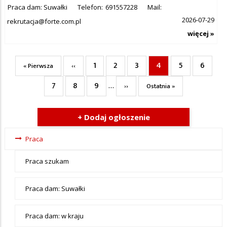
Praca dam: Suwałki
Telefon:
691557228
Mail:
2026-07-29
rekrutacja@forte.com.pl
więcej »
1
2
3
4
5
6
Pierwsza
Poprzednia
Page
Page
Page
Bieżąca
Page
Page
« Pierwsza
‹‹
Stronicowanie
strona
strona
strona
7
8
9
Page
Page
Page
…
Następna
Ostatnia
››
Ostatnia »
strona
strona
+ Dodaj ogłoszenie
Ogłoszenia
Praca
- tax -
Praca szukam
menu-
Praca
Praca dam: Suwałki
Praca dam: w kraju