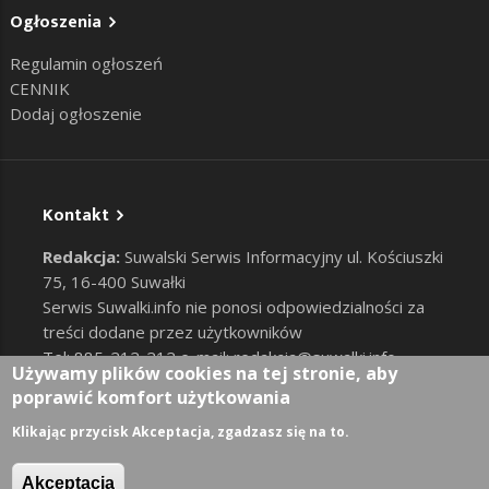
Ogłoszenia
Regulamin ogłoszeń
CENNIK
Dodaj ogłoszenie
Kontakt
Redakcja:
Suwalski Serwis Informacyjny ul. Kościuszki
75, 16-400 Suwałki
Serwis Suwalki.info nie ponosi odpowiedzialności za
treści dodane przez użytkowników
Tel: 885-212-212 e-mail:
redakcja@suwalki.info
,
Używamy plików cookies na tej stronie, aby
reklama@suwalki.info
poprawić komfort użytkowania
RODO
|
Cookies
Zaloguj
Klikając przycisk Akceptacja, zgadzasz się na to.
User account menu
Akceptacja