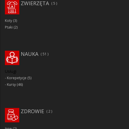
ZWIERZĘTA
5
Koty
(3)
Ptaki
(2)
NAUKA
51
Usługi
Korepetycje
(5)
Kursy
(46)
ZDROWIE
2
Inne
(2)