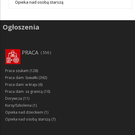
Opieka nad osobą starszą
Ogłoszenia
PRACA
556
Praca szukam
(128)
Praca dam: Suwałki
(392)
Praca dam: w kraju
(6)
Praca dam: za granicą
(10)
Dorywcza
(11)
Kursy/Szkolenia
(1)
Opieka nad dzieckiem
(1)
Opieka nad osobą starszą
(7)