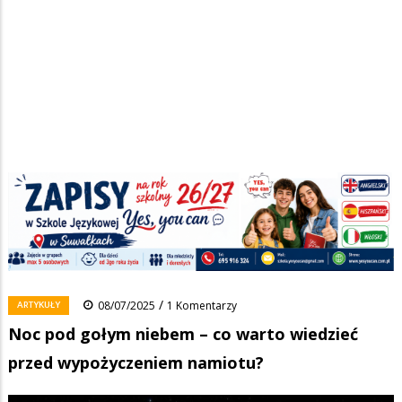
Strona główna
/
Wiadomości
/
Artykuły
/
Ścieżka
Noc pod gołym niebem – co warto wiedzieć przed wypożyczeniem
namiotu?
nawigacyjna
Facebook
Pinterest
Tumblr
Reddit
Share
0
/
ARTYKUŁY
08/07/2025
1 Komentarzy
Noc pod gołym niebem – co warto wiedzieć
przed wypożyczeniem namiotu?