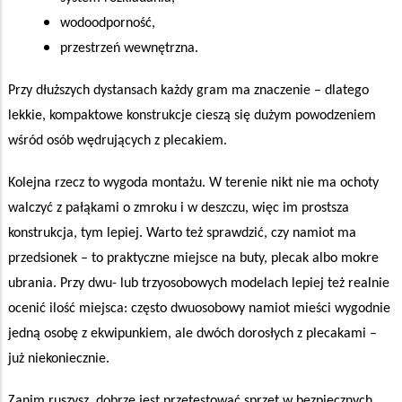
wodoodporność,
przestrzeń wewnętrzna.
Przy dłuższych dystansach każdy gram ma znaczenie – dlatego
lekkie, kompaktowe konstrukcje cieszą się dużym powodzeniem
wśród osób wędrujących z plecakiem.
Kolejna rzecz to wygoda montażu. W terenie nikt nie ma ochoty
walczyć z pałąkami o zmroku i w deszczu, więc im prostsza
konstrukcja, tym lepiej. Warto też sprawdzić, czy namiot ma
przedsionek – to praktyczne miejsce na buty, plecak albo mokre
ubrania. Przy dwu- lub trzyosobowych modelach lepiej też realnie
ocenić ilość miejsca: często dwuosobowy namiot mieści wygodnie
jedną osobę z ekwipunkiem, ale dwóch dorosłych z plecakami –
już niekoniecznie.
Zanim ruszysz, dobrze jest przetestować sprzęt w bezpiecznych