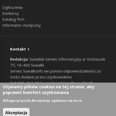
Ogłoszenia
Konkursy
Katalog firm
Informator medyczny
Kontakt
Redakcja:
Suwalski Serwis Informacyjny ul. Kościuszki
75, 16-400 Suwałki
Serwis Suwalki.info nie ponosi odpowiedzialności za
treści dodane przez użytkowników
Tel: 885-212-212 e-mail:
redakcja@suwalki.info
,
Używamy plików cookies na tej stronie, aby
reklama@suwalki.info
poprawić komfort użytkowania
RODO
|
Cookies
Zaloguj
Klikając przycisk Akceptacja, zgadzasz się na to.
User account menu
Akceptacja