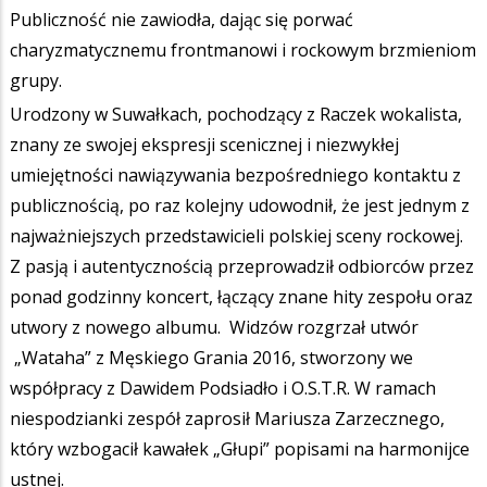
Publiczność nie zawiodła, dając się porwać
charyzmatycznemu frontmanowi i rockowym brzmieniom
grupy.
Urodzony w Suwałkach, pochodzący z Raczek wokalista,
znany ze swojej ekspresji scenicznej i niezwykłej
umiejętności nawiązywania bezpośredniego kontaktu z
publicznością, po raz kolejny udowodnił, że jest jednym z
najważniejszych przedstawicieli polskiej sceny rockowej.
Z pasją i autentycznością przeprowadził odbiorców przez
ponad godzinny koncert, łączący znane hity zespołu oraz
utwory z nowego albumu. Widzów rozgrzał utwór
„Wataha” z Męskiego Grania 2016, stworzony we
współpracy z Dawidem Podsiadło i O.S.T.R. W ramach
niespodzianki zespół zaprosił Mariusza Zarzecznego,
który wzbogacił kawałek „Głupi” popisami na harmonijce
ustnej.