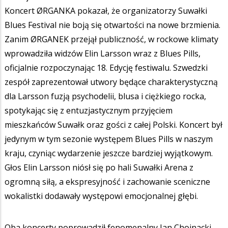
Koncert ØRGANKA pokazał, że organizatorzy Suwałki
Blues Festival nie boją się otwartości na nowe brzmienia.
Zanim ØRGANEK przejął publiczność, w rockowe klimaty
wprowadziła widzów Elin Larsson wraz z Blues Pills,
oficjalnie rozpoczynając 18. Edycję festiwalu. Szwedzki
zespół zaprezentował utwory będące charakterystyczną
dla Larsson fuzją psychodelii, blusa i ciężkiego rocka,
spotykając się z entuzjastycznym przyjęciem
mieszkańców Suwałk oraz gości z całej Polski. Koncert był
jedynym w tym sezonie występem Blues Pills w naszym
kraju, czyniąc wydarzenie jeszcze bardziej wyjątkowym.
Głos Elin Larsson niósł się po hali Suwałki Arena z
ogromną siłą, a ekspresyjność i zachowanie sceniczne
wokalistki dodawały występowi emocjonalnej głębi.
Oba koncerty poprowadził fenomenalny Jan Chojnacki,