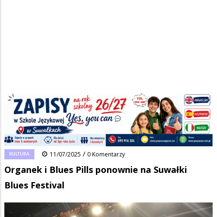
Strona główna
/
Wiadomości
/
Kultura
/
Ścieżka
Organek i Blues Pills ponownie na Suwałki Blues Festival
nawigacyjna
Facebook
Pinterest
Tumblr
Reddit
Share
0
/
KULTURA
11/07/2025
0 Komentarzy
Organek i Blues Pills ponownie na Suwałki
Blues Festival