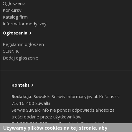
Ogłoszenia
Konkursy
Katalog firm
Informator medyczny
Ogłoszenia
Regulamin ogłoszeń
CENNIK
Dodaj ogłoszenie
Kontakt
Redakcja:
Suwalski Serwis Informacyjny ul. Kościuszki
75, 16-400 Suwałki
Serwis Suwalki.info nie ponosi odpowiedzialności za
treści dodane przez użytkowników
Tel: 885-212-212 e-mail:
redakcja@suwalki.info
,
Używamy plików cookies na tej stronie, aby
reklama@suwalki.info