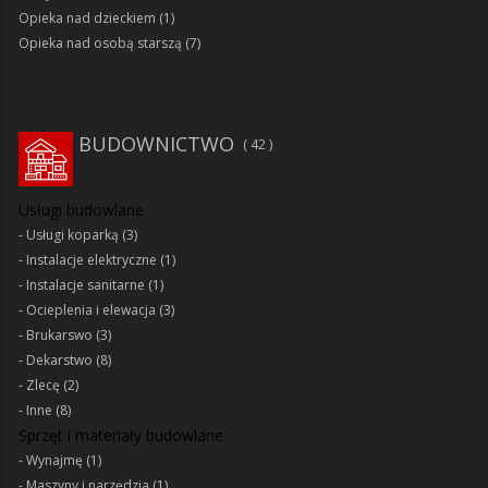
Opieka nad dzieckiem
(1)
Opieka nad osobą starszą
(7)
BUDOWNICTWO
42
Usługi budowlane
Usługi koparką
(3)
Instalacje elektryczne
(1)
Instalacje sanitarne
(1)
Ocieplenia i elewacja
(3)
Brukarswo
(3)
Dekarstwo
(8)
Zlecę
(2)
Inne
(8)
Sprzęt i materiały budowlane
Wynajmę
(1)
Maszyny i narzędzia
(1)