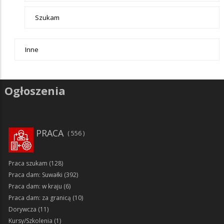
Szukam
Inne
Ogłoszenia
PRACA
556
Praca szukam
(128)
Praca dam: Suwałki
(392)
Praca dam: w kraju
(6)
Praca dam: za granicą
(10)
Dorywcza
(11)
Kursy/Szkolenia
(1)