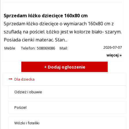
Sprzedam łóżko dziecięce 160x80 cm
Sprzedam łóżko dziecięce o wymiarach 160x80 cm z
szufladą na pościel. Łóżko jest w kolorze biało- szarym.
Posiada cienki materac. Stan...
2026-07-07
Meble
Telefon:
508069086
Mail:
więcej »
+ Dodaj ogłoszenie
Ogłoszenia
Dla dziecka
- tax -
Odzież i obuwie
menu-Dla
dziecka
Pościel
Wózki i foteliki