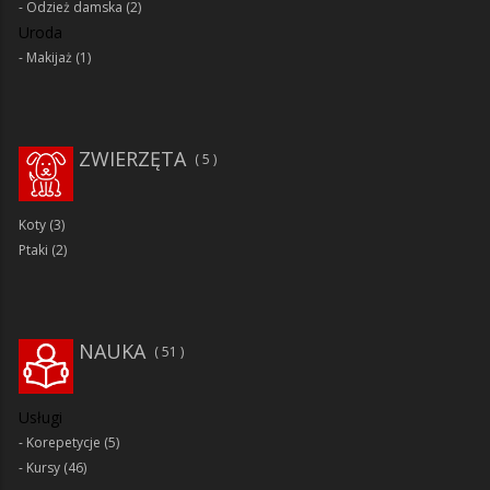
Odzież damska
(2)
Uroda
Makijaż
(1)
ZWIERZĘTA
5
Koty
(3)
Ptaki
(2)
NAUKA
51
Usługi
Korepetycje
(5)
Kursy
(46)