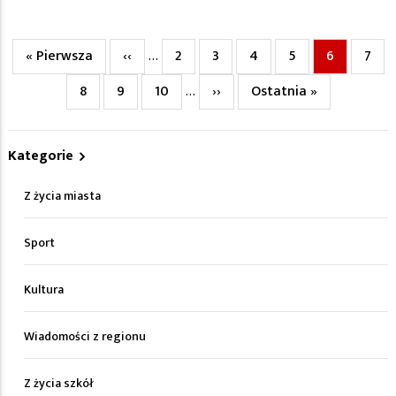
Pierwsza
« Pierwsza
Poprzednia
‹‹
Page
2
Page
3
Page
4
Page
5
Bieżąca
6
Page
7
…
Stronicowanie
strona
strona
strona
Page
8
Page
9
Page
10
Następna
››
Ostatnia
Ostatnia »
…
strona
strona
Kategorie
Z życia miasta
Sport
Kultura
Wiadomości z regionu
Z życia szkół