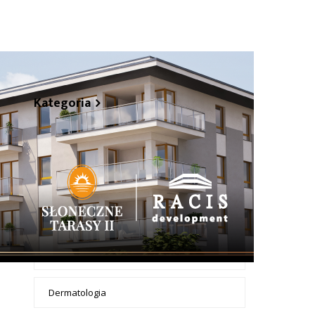
+ Dodaj wpis
Kategoria
Apteki
Badanie żył dopplerem
Chirurdzy
Chirurgia dentystyczna
Dermatologia