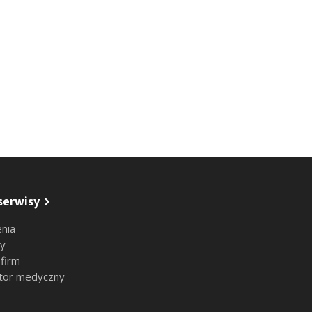
serwisy
nia
sy
 firm
tor medyczny