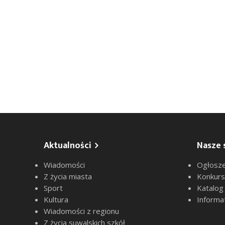
Aktualności
Nasze 
Wiadomości
Ogłosze
Z życia miasta
Konkur
Sport
Katalog
Kultura
Informa
Wiadomości z regionu
Z życia suwalskich szkół