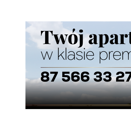
Nie dodano jeszcze wpisów do tej kategorii
Dodaj obiekt do informatora medycznego