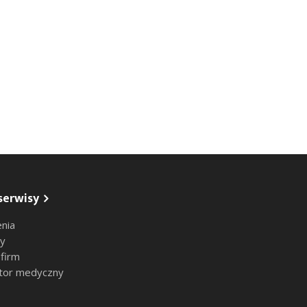
serwisy
nia
sy
 firm
tor medyczny