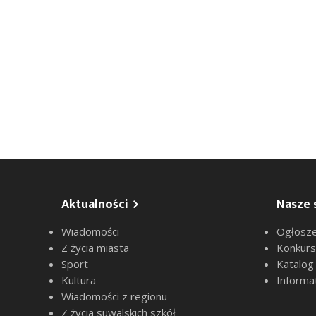
Aktualności
Nasze 
Wiadomości
Ogłosze
Z życia miasta
Konkur
Sport
Katalog
Kultura
Informa
Wiadomości z regionu
Z życia suwalskich szkół