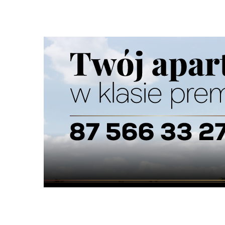
Nie dodano jeszcze wpisów do tej kategorii
Dodaj obiekt do informatora medycznego