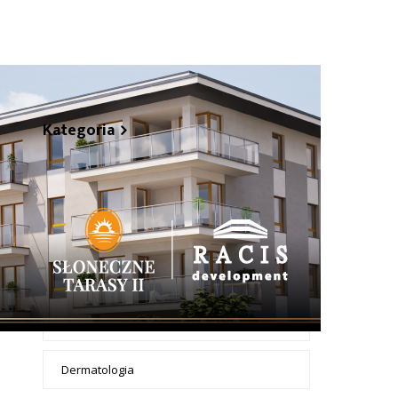
+ Dodaj wpis
Kategoria
Apteki
Badanie żył dopplerem
Chirurdzy
Chirurgia dentystyczna
Dermatologia