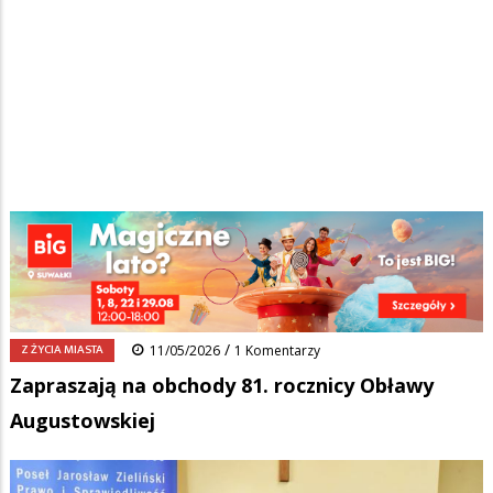
Strona główna
/
Wiadomości
/
Z życia miasta
/
Ścieżka
Zapraszają na obchody 81. rocznicy Obławy Augustowskiej
nawigacyjna
Facebook
Pinterest
Tumblr
Reddit
Share
0
/
Z ŻYCIA MIASTA
11/05/2026
1 Komentarzy
Zapraszają na obchody 81. rocznicy Obławy
Augustowskiej