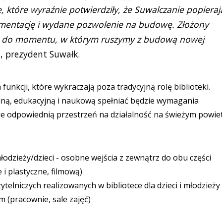
, które wyraźnie potwierdziły, że Suwalczanie popieraj
entację i wydane pozwolenie na budowę. Złożony
as do momentu, w którym ruszymy z budową nowej
, prezydent Suwałk.
unkcji, które wykraczają poza tradycyjną rolę biblioteki.
lną, edukacyjną i naukową spełniać będzie wymagania
ie odpowiednią przestrzeń na działalność na świeżym powiet
młodzieży/dzieci - osobne wejścia z zewnątrz do obu części
i plastyczne, filmową)
elniczych realizowanych w bibliotece dla dzieci i młodzieży t
(pracownie, sale zajęć)