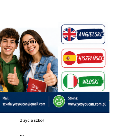
hare
Kategorie
Z życia miasta
Sport
Kultura
Wiadomości z regionu
Z życia szkół