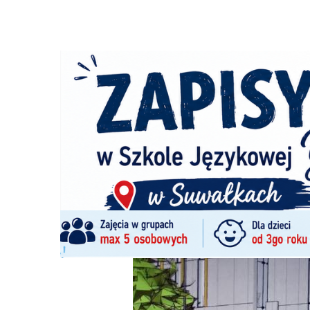
Strona główna
/
Wiadomości
/
Z życia miasta
/
Wniosek o 
Ścieżka
nawigacyjna
/
Z ŻYCIA MIASTA
08/01/2025
8 Komentarzy
Wniosek o 40 mln zł na dofinansowanie 