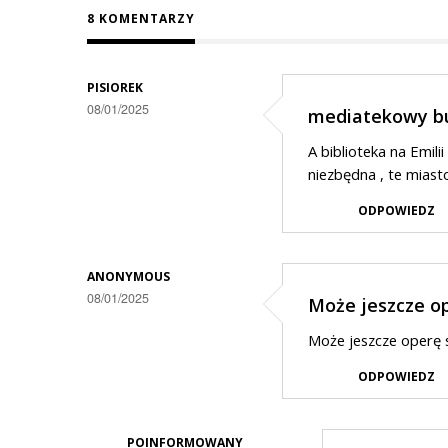
8 KOMENTARZY
PISIOREK
08/01/2025
mediatekowy b
A biblioteka na Emili
niezbędna , te mias
ODPOWIEDZ
ANONYMOUS
08/01/2025
Może jeszcze o
Może jeszcze operę s
ODPOWIEDZ
POINFORMOWANY