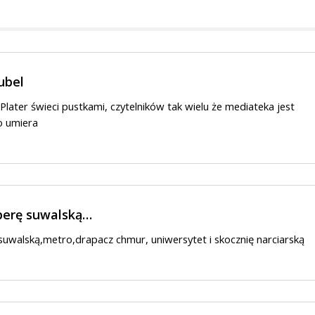
ubel
i Plater świeci pustkami, czytelników tak wielu że mediateka jest
to umiera
perę suwalską…
uwalską,metro,drapacz chmur, uniwersytet i skocznię narciarską