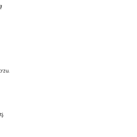
ą
rzu.
j.