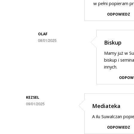
w pełni popieram p
ODPOWIEDZ
OLAF
08/01/2025
Biskup
Dodane
Mamy już w Su
przez
biskup i semin
max
innych.
w
ODPOW
odpowiedzi
na
KEZSEL
jeszcze
09/01/2025
Mediateka
PAŁAC
A ilu Suwalczan popi
CZEŚKA
i
ODPOWIEDZ