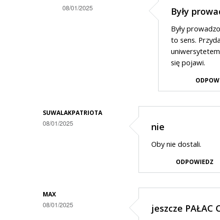
08/01/2025
Były prowa
Dodane
Były prowadzon
przez
to sens. Przyd
Anonymous
uniwersytetem,
się pojawi.
w
odpowiedzi
ODPOW
na
Może
SUWALAKPATRIOTA
jeszcze
08/01/2025
nie
operę
Oby nie dostali.
suwalską…
ODPOWIEDZ
MAX
08/01/2025
jeszcze PAŁAC C