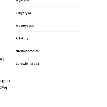
Wywiady
Turystyka
Motoryzacja
Artykuły
Nieruchomości
ej
Zdrowie i uroda
.
arg na
dowę