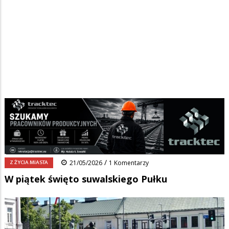
Strona główna
/
Wiadomości
/
Z życia miasta
/
Ścieżka
W piątek święto suwalskiego Pułku
nawigacyjna
Facebook
Pinterest
Tumblr
Reddit
Share
0
/
Z ŻYCIA MIASTA
21/05/2026
1 Komentarzy
W piątek święto suwalskiego Pułku