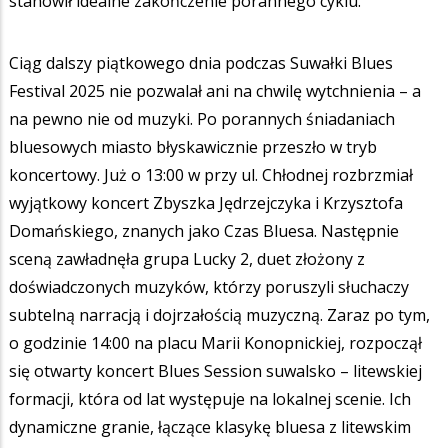
stanowił idealne zakończenie porannego cyklu.
Ciąg dalszy piątkowego dnia podczas Suwałki Blues
Festival 2025 nie pozwalał ani na chwilę wytchnienia – a
na pewno nie od muzyki. Po porannych śniadaniach
bluesowych miasto błyskawicznie przeszło w tryb
koncertowy. Już o 13:00 w przy ul. Chłodnej rozbrzmiał
wyjątkowy koncert Zbyszka Jędrzejczyka i Krzysztofa
Domańskiego, znanych jako Czas Bluesa. Następnie
sceną zawładnęła grupa Lucky 2, duet złożony z
doświadczonych muzyków, którzy poruszyli słuchaczy
subtelną narracją i dojrzałością muzyczną. Zaraz po tym,
o godzinie 14:00 na placu Marii Konopnickiej, rozpoczął
się otwarty koncert Blues Session suwalsko – litewskiej
formacji, która od lat występuje na lokalnej scenie. Ich
dynamiczne granie, łączące klasykę bluesa z litewskim