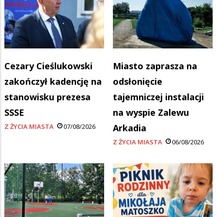
Cezary Cieślukowski
Miasto zaprasza na
zakończył kadencję na
odsłonięcie
stanowisku prezesa
tajemniczej instalacji
SSSE
na wyspie Zalewu
Z ŻYCIA MIASTA
07/08/2026
Arkadia
Z ŻYCIA MIASTA
06/08/2026