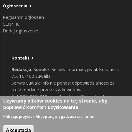
Ogłoszenia
Regulamin ogłoszeń
CENNIK
Dodaj ogłoszenie
Kontakt
Redakcja:
Suwalski Serwis Informacyjny ul. Kościuszki
75, 16-400 Suwałki
Serwis Suwalki.info nie ponosi odpowiedzialności za
treści dodane przez użytkowników
Tel: 885-212-212 e-mail:
redakcja@suwalki.info
,
Używamy plików cookies na tej stronie, aby
reklama@suwalki.info
poprawić komfort użytkowania
RODO
|
Cookies
Zaloguj
Klikając przycisk Akceptacja, zgadzasz się na to.
User account menu
Akceptacja