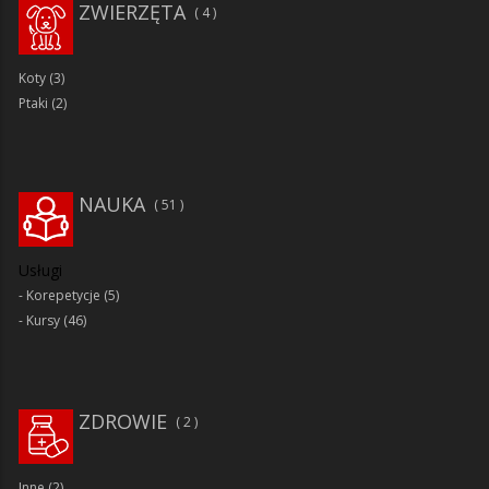
ZWIERZĘTA
4
Koty
(3)
Ptaki
(2)
NAUKA
51
Usługi
Korepetycje
(5)
Kursy
(46)
ZDROWIE
2
Inne
(2)