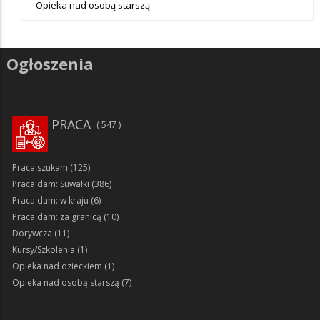
Opieka nad osobą starszą
Ogłoszenia
PRACA
547
Praca szukam
(125)
Praca dam: Suwałki
(386)
Praca dam: w kraju
(6)
Praca dam: za granicą
(10)
Dorywcza
(11)
Kursy/Szkolenia
(1)
Opieka nad dzieckiem
(1)
Opieka nad osobą starszą
(7)