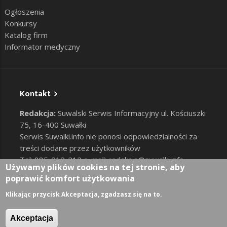
Ogłoszenia
Konkursy
Katalog firm
Informator medyczny
Kontakt
Redakcja:
Suwalski Serwis Informacyjny ul. Kościuszki
75, 16-400 Suwałki
Serwis Suwalki.info nie ponosi odpowiedzialności za
treści dodane przez użytkowników
Tel: 885-212-212 e-mail:
redakcja@suwalki.info
,
Używamy plików cookies na tej stronie, aby
reklama@suwalki.info
poprawić komfort użytkowania
RODO
|
Cookies
Zaloguj
Klikając przycisk Akceptacja, zgadzasz się na to.
User account menu
Akceptacja