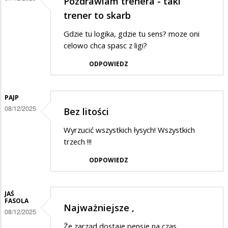
Pozdrawiam trenera - taki
trener to skarb
Gdzie tu logika, gdzie tu sens? moze oni
celowo chca spasc z ligi?
ODPOWIEDZ
PAJP
08/12/2025
Bez litości
Wyrzucić wszystkich łysych! Wszystkich
trzech !!!
ODPOWIEDZ
JAŚ
FASOLA
Najważniejsze ,
08/12/2025
Że zarząd dostaje pensje na czas …