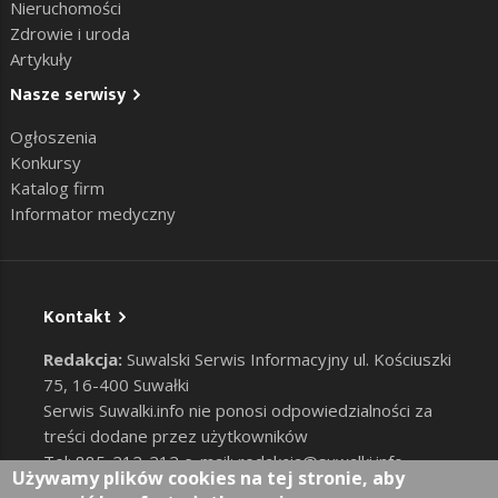
Nieruchomości
Zdrowie i uroda
Artykuły
Nasze serwisy
Ogłoszenia
Konkursy
Katalog firm
Informator medyczny
Kontakt
Redakcja:
Suwalski Serwis Informacyjny ul. Kościuszki
75, 16-400 Suwałki
Serwis Suwalki.info nie ponosi odpowiedzialności za
treści dodane przez użytkowników
Tel: 885-212-212 e-mail:
redakcja@suwalki.info
,
Używamy plików cookies na tej stronie, aby
reklama@suwalki.info