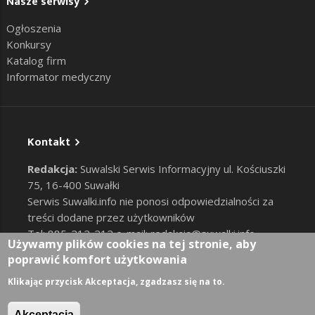
Nasze serwisy
Ogłoszenia
Konkursy
Katalog firm
Informator medyczny
Kontakt
Redakcja:
Suwalski Serwis Informacyjny ul. Kościuszki
75, 16-400 Suwałki
Serwis Suwalki.info nie ponosi odpowiedzialności za
treści dodane przez użytkowników
Tel: 885-212-212 e-mail:
redakcja@suwalki.info
,
Używamy plików cookies na tej stronie, aby
reklama@suwalki.info
poprawić komfort użytkowania
RODO
|
Cookies
Zaloguj
Klikając przycisk Akceptacja, zgadzasz się na to.
User account menu
Akceptacja