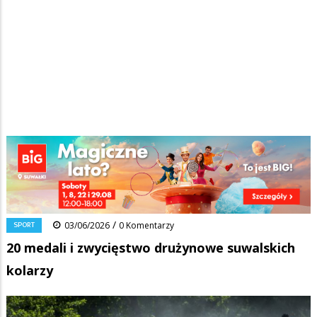
Strona główna
/
Wiadomości
/
Sport
/
Ścieżka
20 medali i zwycięstwo drużynowe suwalskich kolarzy
nawigacyjna
Facebook
Pinterest
Tumblr
Reddit
Share
0
/
SPORT
03/06/2026
0 Komentarzy
20 medali i zwycięstwo drużynowe suwalskich
kolarzy