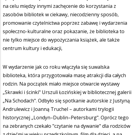
na celu między innymi zachęcenie do korzystania z
zasobów bibliotek w ciekawy, niecodzienny sposób,
promowanie czytelnictwa poprzez zabawę i wydarzenia
społeczno-kulturalne oraz pokazanie, że biblioteka to
nie tylko miejsce do wypożyczania książek, ale także
centrum kultury i edukacji,
W wydarzenie jak co roku włączyła się suwalska
biblioteka, która przygotowała masę atrakcji dla całych
rodzin. Na początek miało miejsce otwarcie wystawy
„Skrawki i ścinki" Urszuli Łozińskiej w bibliotecznej galerii
„Na Schodach". Odbyło się spotkanie autorskie z Justyną
Andrulewicz i Joanną Truchel – autorkami trylogii
historycznej „Londyn–Dublin–Petersburg". Oprócz tego
na zebranych czekało "czytanie na dywanie" dla rodziców
z dziećmi w wieku przedszkolnym, film dla dzieci, a na