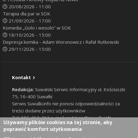
20/08/2026 - 11:00
Terapia dla par w SOK
21/09/2026 - 17:00
Komedia „Goło i wesoło” w SOK
18/10/2026 - 15:00
Depresja komika - Adam Woronowicz i Rafał Rutkowski
29/11/2026 - 15:00
Kontakt
Redakcja:
Suwalski Serwis Informacyjny ul. Kościuszki
75, 16-400 Suwałki
Serwis Suwalki.info nie ponosi odpowiedzialności za
treści dodane przez użytkowników
Tel: 885-212-212 e-mail:
redakcja@suwalki.info
,
Używamy plików cookies na tej stronie, aby
reklama@suwalki.info
poprawić komfort użytkowania
RODO
|
Cookies