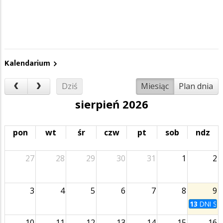
Kalendarium
Dziś
Miesiąc
Plan dnia
sierpień 2026
pon
wt
śr
czw
pt
sob
ndz
27
28
29
30
31
1
2
3
4
5
6
7
8
9
13
DNI SU
10
11
12
13
14
15
16