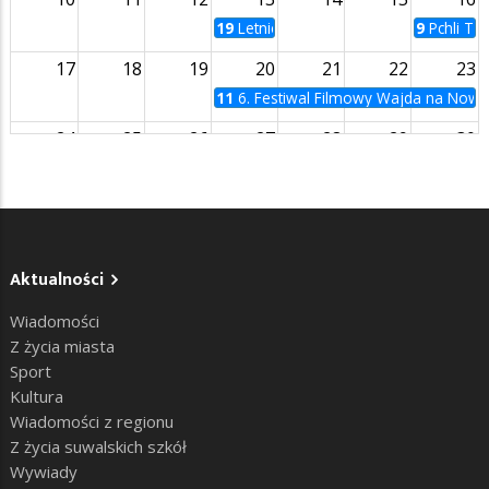
19
Letnie Kino na Bulwarach | Zabij to 
9
Pchli Ta
17
18
19
20
21
22
23
11
6. Festiwal Filmowy Wajda na Now
24
25
26
27
28
29
30
31
1
2
3
4
5
6
Aktualności
Wiadomości
Z życia miasta
Sport
Kultura
Wiadomości z regionu
Z życia suwalskich szkół
Wywiady