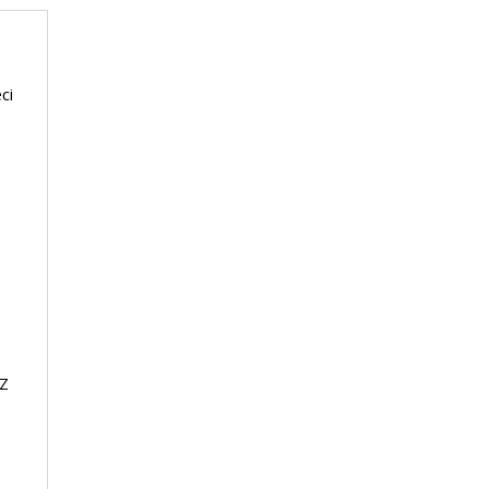
ci
 Z