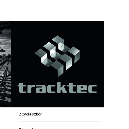
hare
Kategorie
Z życia miasta
Sport
Kultura
Wiadomości z regionu
Z życia szkół