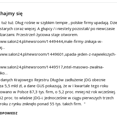
hajmy się
tuż tuż. Dług rośnie w szybkim tempie , polskie firmy upadają. Dzie
starych coraz więcej. A głupcy / i niestety pozostali/ po niewczasie
zarzami. Przestrzeń życiowa staje otworem.
www.salon24.pl/newsroom/1449444,male-firmy-znikaja-w-
aj…
/www.salon24.pl/newsroom/1449601,upada-jeden-z-najwiekszych-
/www.salon24.pl/newsroom/1449517,intel-masowo-zwalnia-
iko…
danych Krajowego Rejestru Długów zadłużenie JDG obecnie
za 5,5 mld zł, a dane GUS pokazują, że w I kwartale tego roku
owano w Polsce 87,3 tys. firm, o 5,2 proc. mniej niż rok wcześniej.
82 proc. to właśnie JDG-i. Jednocześnie w ciągu pierwszych trzech
roku z rynku zniknęło ponad 55 tys. takich firm. "
DPOWIEDZ