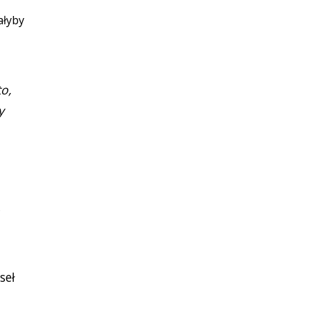
ałyby
o,
y
seł