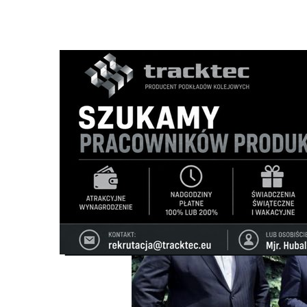
Strona główna
/
Wiadomości
/
Z życia miasta
/
Nie ma Pol
Ścieżka
nawigacyjna
/
Z ŻYCIA MIASTA
17/06/2025
15 Komentarzy
Nie ma Polskiego Ładu, nie ma środków