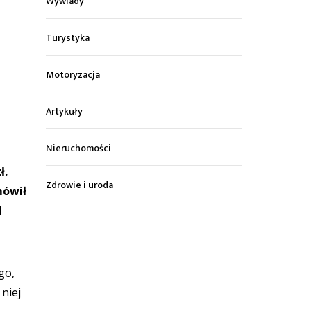
Wywiady
Turystyka
Motoryzacja
Artykuły
Nieruchomości
ł.
Zdrowie i uroda
mówił
d
go,
niej