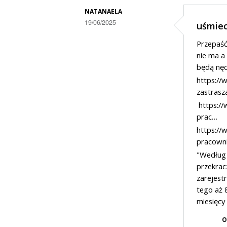
politykę
NATANAELA
19/06/2025
ma
uśmiec
Dodane
nasza
Przepaść 
przez
partia
nie ma a 
Karlos
będą nęd
https://
w
zastrasz
odpowiedzi
https:/
na
prac…
Zielona
https:/
wyspa
pracown
"Według 
przekrac
zarejestr
tego aż 
miesięcy 
O