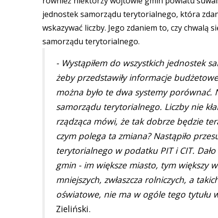
również niektórzy wójtowie gmin powiatu suwal
jednostek samorządu terytorialnego, która zdan
wskazywać liczby. Jego zdaniem to, czy chwalą s
samorządu terytorialnego.
- Wystąpiłem do wszystkich jednostek s
żeby przedstawiły informacje budżetowe
można było te dwa systemy porównać. Na
samorządu terytorialnego. Liczby nie kłam
rządząca mówi, że tak dobrze będzie t
czym polega ta zmiana? Nastąpiło przesu
terytorialnego w podatku PIT i CIT. Dał
gmin - im większe miasto, tym większy wz
mniejszych, zwłaszcza rolniczych, a ta
oświatowe, nie ma w ogóle tego tytułu 
Zieliński.