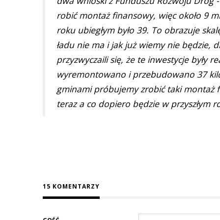
dwa wnioski z Funduszu Rozwoju Dróg -
robić montaż finansowy, więc około 9 m
roku ubiegłym było 39. To obrazuje skalę
ładu nie ma i jak już wiemy nie będzie, d
przyzwyczaili się, że te inwestycje były
wyremontowano i przebudowano 37 kilom
gminami próbujemy zrobić taki montaż fi
teraz a co dopiero będzie w przyszłym r
15 KOMENTARZY