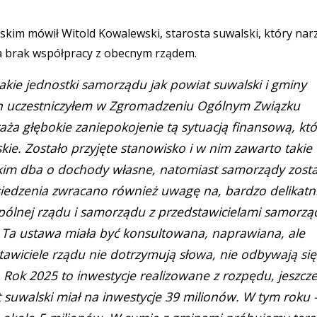
skim mówił Witold Kowalewski, starosta suwalski, który nar
 na brak współpracy z obecnym rządem.
takie jednostki samorządu jak powiat suwalski i gminy
ch uczestniczyłem w Zgromadzeniu Ogólnym Związku
ża głębokie zaniepokojenie tą sytuacją finansową, kt
ie. Zostało przyjęte stanowisko i w nim zawarto takie
kim dba o dochody własne, natomiast samorządy zosta
iedzenia zwracano również uwagę na, bardzo delikatn
spólnej rządu i samorządu z przedstawicielami samorz
e. Ta ustawa miała być konsultowana, naprawiana, ale
tawiciele rządu nie dotrzymują słowa, nie odbywają się
 Rok 2025 to inwestycje realizowane z rozpędu, jeszcze
suwalski miał na inwestycje 39 milionów. W tym roku 