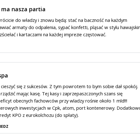
ę ma nasza partia
wrócicie do władzy i znowu będą: stać na baczność na każdym
wiać armaty do odpalenia, sypać konfetti, pląsać w stylu hawajski
ściełać i kartaczami na każdej imprezie częstować.
spa
cieszyć się z sukcesów. Z tym powrotem to bym sobie dał spokój.
 rządzić mając kasę. Tej kasy i zaprzepaszczonych szans się
eficyt obecnych fachowców przy wladzy rośnie około 1 mld!!!
y zerowych inwestycjach w Cpk, atom, port kontenerowy. Dodatkow
edyt KPO z eurokolchozu (do spłaty).
IEDZ