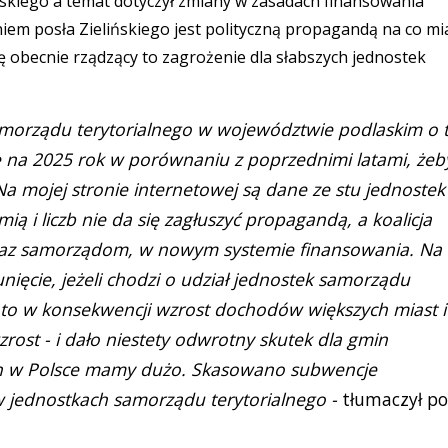
skiego a temat dotyczył zmiany w zasadach finansowania
iem posła Zielińskiego jest polityczną propagandą na co mi
ię obecnie rządzący to zagrożenie dla słabszych jednostek
amorządu terytorialnego w województwie podlaskim o t
 na 2025 rok w porównaniu z poprzednimi latami, żeb
 mojej stronie internetowej są dane ze stu jednostek
ią i liczb nie da się zagłuszyć propagandą, a koalicja
eraz samorządom, w nowym systemie finansowania. Na
nięcie, jeżeli chodzi o udział jednostek samorządu
o to w konsekwencji wzrost dochodów większych miast i
rost - i dało niestety odwrotny skutek dla gmin
kich w Polsce mamy dużo. Skasowano subwencje
w jednostkach samorządu terytorialnego -
tłumaczył po