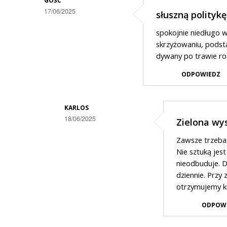
GOŚĆ
17/06/2025
słuszną polityk
spokojnie niedługo 
skrzyżowaniu, podsta
dywany po trawie roz
ODPOWIEDZ
KARLOS
18/06/2025
Zielona wy
Dodane
Zawsze trzeba 
przez
Nie sztuką jest
Gość
nieodbuduje. D
dziennie. Prz
w
otrzymujemy kr
odpowiedzi
ODPOW
na
słuszną