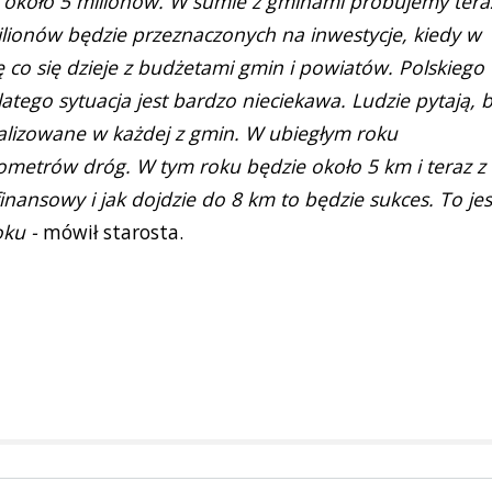
 około 5 milionów. W sumie z gminami próbujemy tera
ilionów będzie przeznaczonych na inwestycje, kiedy w
 co się dzieje z budżetami gmin i powiatów. Polskiego
latego sytuacja jest bardzo nieciekawa. Ludzie pytają, 
 realizowane w każdej z gmin. W ubiegłym roku
etrów dróg. W tym roku będzie około 5 km i teraz z
nansowy i jak dojdzie do 8 km to będzie sukces. To jes
oku -
mówił starosta.