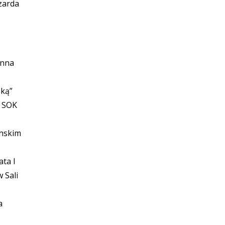
zarda
anna
ską”
j SOK
chskim
ta I
 Sali
a