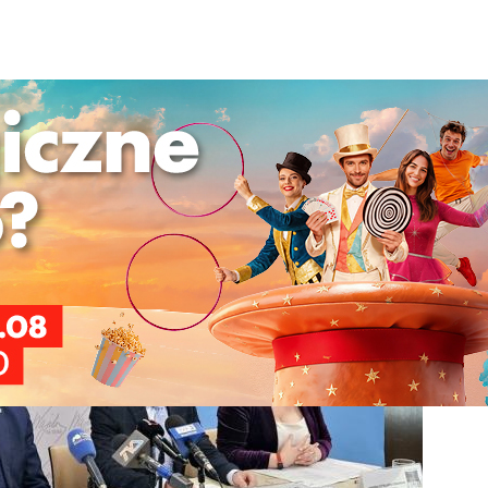
land w Suwałkach podczas Festiwalu Filmowego Wajda na Nowo
Facebook
Pinterest
Tumblr
Reddit
S
zas Festiwalu Filmowego Wajda na Nowo