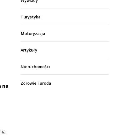
Wywiady
Turystyka
Motoryzacja
Artykuły
Nieruchomości
Zdrowie i uroda
a na
nia