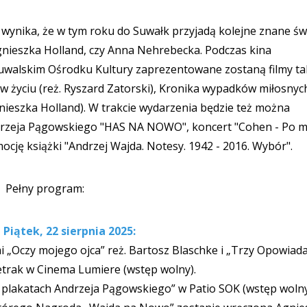
wynika, że w tym roku do Suwałk przyjadą kolejne znane św
Agnieszka Holland, czy Anna Nehrebecka. Podczas kina
uwalskim Ośrodku Kultury zaprezentowane zostaną filmy ta
 w życiu (reż. Ryszard Zatorski), Kronika wypadków miłosnych
gnieszka Holland). W trakcie wydarzenia będzie też można
rzeja Pągowskiego "HAS NA NOWO", koncert "Cohen - Po mi
ocję książki "Andrzej Wajda. Notesy. 1942 - 2016. Wybór".
Pełny program:
– Piątek, 22 sierpnia 2025:
mi „Oczy mojego ojca” reż. Bartosz Blaschke i „Trzy Opowiad
ietrak w Cinema Lumiere (wstęp wolny).
lakatach Andrzeja Pągowskiego” w Patio SOK (wstęp woln