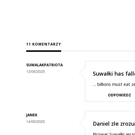
11 KOMENTARZY
SUWALAKPATRIOTA
13/06/2025
Suwałki has fal
… billions must eat z
ODPOWIEDZ
JANEK
14/06/2025
Daniel zle zrozu
Browar Suwałki jesz