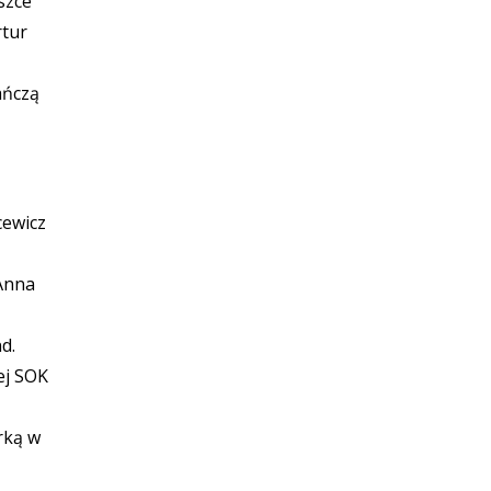
szce
rtur
ańczą
cewicz
 Anna
d.
ej SOK
rką w