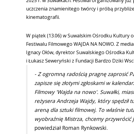
2025 r. w Suwałkach. Festiwal organizowany już
uczczenia znamienitego twórcy i próbą przybliż
kinematografii.
W piątek (13.06) w Suwalskim Ośrodku Kultury o
Festiwalu Filmowego WAJDA NA NOWO. Z mediami
Ignacy Ołów, dyrektor Suwalskiego Ośrodka Kult
i Łukasz Seweryński z Fundacji Bardzo Dziki Ws
- Z ogromną radością pragnę zaprosić P
zapisze się złotymi zgłoskami w kalendar
Filmowy 'Wajda na nowo'. Suwałki, mias
reżysera Andrzeja Wajdy, który spędził t
areną dla sztuki filmowej. To właśnie tut
wyobraźnię Mistrza, chcemy przywrócić 
powiedział Roman Rynkowski.