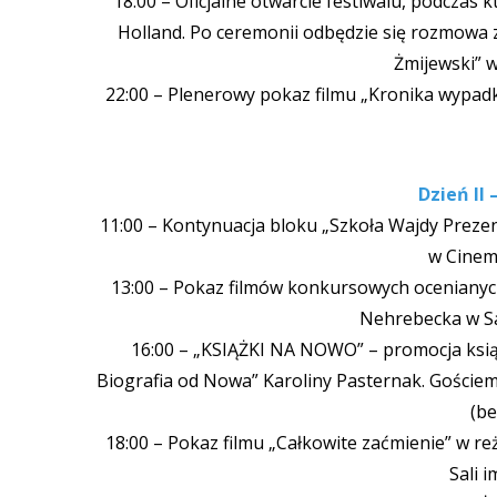
18:00 – Oficjalne otwarcie festiwalu, podcza
Holland. Po ceremonii odbędzie się rozmowa z
Żmijewski” w
22:00 – Plenerowy pokaz filmu „Kronika wypa
Dzień II 
11:00 – Kontynuacja bloku „Szkoła Wajdy Preze
w Cinem
13:00 – Pokaz filmów konkursowych ocenianych 
Nehrebecka w Sa
16:00 – „KSIĄŻKI NA NOWO” – promocja ksią
Biografia od Nowa” Karoliny Pasternak. Gościem
(be
18:00 – Pokaz filmu „Całkowite zaćmienie” w re
Sali i