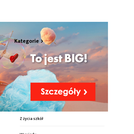
hare
Kategorie
Z życia miasta
Sport
Kultura
Wiadomości z regionu
Z życia szkół