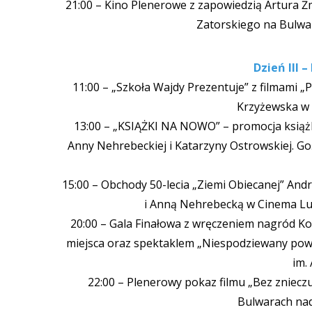
21:00 – Kino Plenerowe z zapowiedzią Artura Żm
Zatorskiego na Bulwa
Dzień III –
11:00 – „Szkoła Wajdy Prezentuje” z filmami „P
Krzyżewska w 
13:00 – „KSIĄŻKI NA NOWO” – promocja książ
Anny Nehrebeckiej i Katarzyny Ostrowskiej. G
15:00 – Obchody 50-lecia „Ziemi Obiecanej” And
i Anną Nehrebecką w Cinema Lum
20:00 – Gala Finałowa z wręczeniem nagród Ko
miejsca oraz spektaklem „Niespodziewany powr
im.
22:00 – Plenerowy pokaz filmu „Bez zniecz
Bulwarach nad