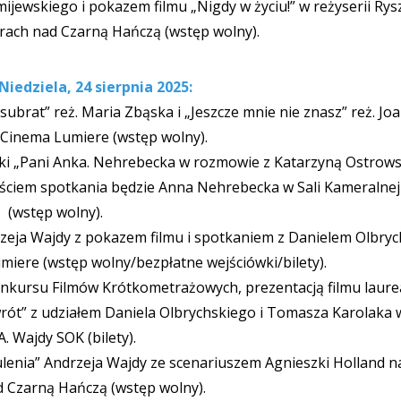
ijewskiego i pokazem filmu „Nigdy w życiu!” w reżyserii Rys
rach nad Czarną Hańczą (wstęp wolny).
 Niedziela, 24 sierpnia 2025:
subrat” reż. Maria Zbąska i „Jeszcze mnie nie znasz” reż. Jo
Cinema Lumiere (wstęp wolny).
ki „Pani Anka. Nehrebecka w rozmowie z Katarzyną Ostrow
ościem spotkania będzie Anna Nehrebecka w Sali Kameralne
(wstęp wolny).
rzeja Wajdy z pokazem filmu i spotkaniem z Danielem Olbry
iere (wstęp wolny/bezpłatne wejściówki/bilety).
nkursu Filmów Krótkometrażowych, prezentacją filmu laurea
ót” z udziałem Daniela Olbrychskiego i Tomasza Karolaka w
 A. Wajdy SOK (bilety).
ulenia” Andrzeja Wajdy ze scenariuszem Agnieszki Holland n
 Czarną Hańczą (wstęp wolny).