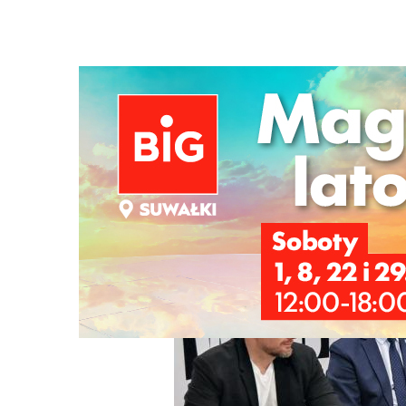
Strona główna
/
Wiadomości
/
Kultura
/
Olbrychski i Hol
Ścieżka
nawigacyjna
/
KULTURA
13/06/2025
11 Komentarzy
Olbrychski i Holland w Suwałkach podc