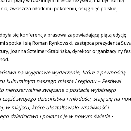
 po raz piąty w rodzinnym mieście reżysera, ma być formą
enia, zwłaszcza młodemu pokoleniu, osiągnięć polskiej
dbyła się konferencja prasowa zapowiadającą piątą edycję
 spotkali się Roman Rynkowski, zastępca prezydenta Suwa
ury, Joanna Sztelmer-Stabińska, dyrektor organizacyjny fes
chód.
aństwa na wyjątkowe wydarzenie, które z pewnością
zu kulturalnym naszego miasta i regionu – Festiwal
to nierozerwalnie związane z postacią wybitnego
u część swojego dzieciństwa i młodości, stają się na no
aj, w miejscu, które ukształtowało wrażliwość i
jego dziedzictwo i pokazać je w nowym świetle
-