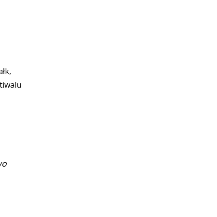
łk,
tiwalu
wo