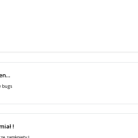
len…
e bugs
miał !
cze zamknięty !