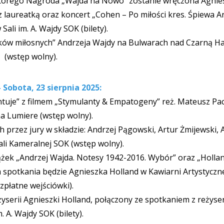
s którego Nagroda „Wajda na Nowo” zostanie wręczona Agnie
 laureatką oraz koncert „Cohen – Po miłości kres. Śpiewa A
 Sali im. A. Wajdy SOK (bilety).
dków miłosnych” Andrzeja Wajdy na Bulwarach nad Czarną H
(wstęp wolny).
– Sobota, 23 sierpnia 2025:
ntuje” z filmem „Stymulanty & Empatogeny” reż. Mateusz Pa
a Lumiere (wstęp wolny).
przez jury w składzie: Andrzej Pągowski, Artur Żmijewski,
li Kameralnej SOK (wstęp wolny).
żek „Andrzej Wajda. Notesy 1942-2016. Wybór” oraz „Hollan
 spotkania będzie Agnieszka Holland w Kawiarni Artystyczn
zpłatne wejściówki).
żyserii Agnieszki Holland, połączony ze spotkaniem z reżyse
m. A. Wajdy SOK (bilety).