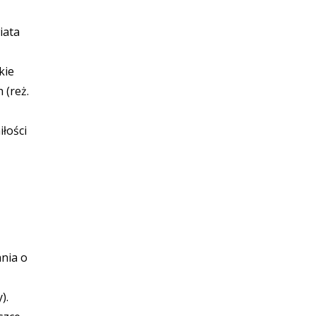
iata
kie
 (reż.
łości
ania o
y).