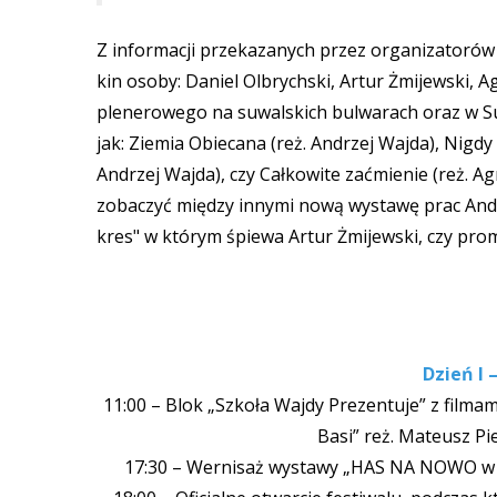
Z informacji przekazanych przez organizatorów 
kin osoby: Daniel Olbrychski, Artur Żmijewski, 
plenerowego na suwalskich bulwarach oraz w S
jak: Ziemia Obiecana (reż. Andrzej Wajda), Nigdy
Andrzej Wajda), czy Całkowite zaćmienie (reż. A
zobaczyć między innymi nową wystawę prac And
kres" w którym śpiewa Artur Żmijewski, czy prom
Dzień I 
11:00 – Blok „Szkoła Wajdy Prezentuje” z filma
Basi” reż. Mateusz P
17:30 – Wernisaż wystawy „HAS NA NOWO w p