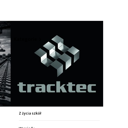
hare
Kategorie
Z życia miasta
Sport
Kultura
Wiadomości z regionu
Z życia szkół