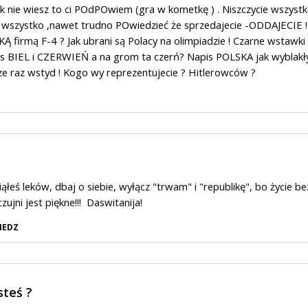
ie wiesz to ci POdPOwiem (gra w kometkę ) . Niszczycie wszyst
wszystko ,nawet trudno POwiedzieć że sprzedajecie -ODDAJECIE !
KĄ firmą F-4 ? Jak ubrani są Polacy na olimpiadzie ! Czarne wstawki
as BIEL i CZERWIEŃ a na grom ta czerń? Napis POLSKA jak wyblakły
ze raz wstyd ! Kogo wy reprezentujecie ? Hitlerowców ?
iąłeś leków, dbaj o siebie, wyłącz "trwam" i "republikę", bo życie be
czujni jest piękne!!! Daswitanija!
IEDZ
steś ?