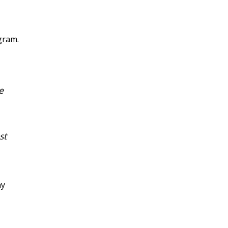
gram.
e
st
ny