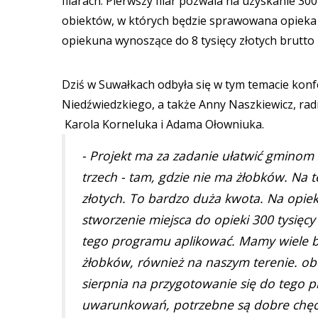
filarach. Pierwszy filar pozwala na uzyskanie 30
obiektów, w których będzie sprawowana opieka n
opiekuna wynoszące do 8 tysięcy złotych brutt
Dziś w Suwałkach odbyła się w tym temacie konfe
Niedźwiedzkiego, a także Anny Naszkiewicz, ra
Karola Korneluka i Adama Ołowniuka.
- Projekt ma za zadanie ułatwić gminom
trzech - tam, gdzie nie ma żłobków. Na 
złotych. To bardzo duża kwota. Na opiek
stworzenie miejsca do opieki 300 tysięc
tego programu aplikować. Mamy wiele b
żłobków, również na naszym terenie. ob
sierpnia na przygotowanie się do tego p
uwarunkowań, potrzebne są dobre chęci