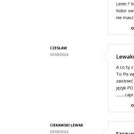
co
Lenin ? 
przez
Kolor sw
kłamiesz?
Ciekawski
nie masz 
lewak
O
2
w
CZESŁAW
odpowiedzi
05/08/2024
Lewaku ..
na
Dodane
A co ty 
Janek...
przez
To Pis w
Ciekawski
zaistnie
język PO
lewak
..........capi 
2
O
w
odpowiedzi
na
CIEKAWSKI LEWAK
05/08/2024
Janek...
Szczuj