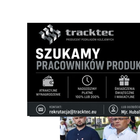
Strona główna
/
Wiadomości
/
Z życia miasta
/
Zachęcają 
Ścieżka
nawigacyjna
/
Z ŻYCIA MIASTA
05/08/2024
7 Komentarzy
Zachęcają do udziału w programie „Pie