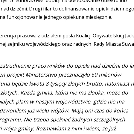
0 tys. zł jednorazowej dotacji na dostosowanie obiektu lub
ad dziećmi. Drugi filar to dofinansowanie opieki dzienneg
o na funkcjonowanie jednego opiekuna miesięcznie.
rencja prasowa z udziałem posła Koalicji Obywatelskiej Jac
dnej sejmiku wojewódzkiego oraz radnych Rady Miasta Suwa
 zatrudnienie pracowników do opieki nad dziećmi do la
ten projekt Ministerstwo przeznaczyło 60 milionów
una będzie kwota 8 tysięcy złotych brutto, natomiast 
y złotych. Każda gmina, która nie ma żłobka, może do
iałych plam w naszym województwie, gdzie nie ma
dzwoniłem już wielu wójtów. Mają oni czas do końca
rogramu. Nie trzeba spełniać żadnych szczególnych
 wójta gminy. Rozmawiam z nimi i wiem, że już