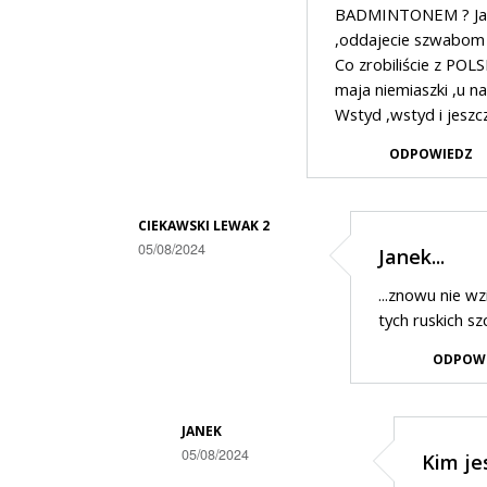
BADMINTONEM ? Jak n
,oddajecie szwabom 
Co zrobiliście z POLS
maja niemiaszki ,u n
Wstyd ,wstyd i jeszc
ODPOWIEDZ
CIEKAWSKI LEWAK 2
05/08/2024
Janek...
Dodane
...znowu nie wz
przez
tych ruskich sz
Janek
ODPOW
w
odpowiedzi
JANEK
na
05/08/2024
Kim je
PO
Dodane