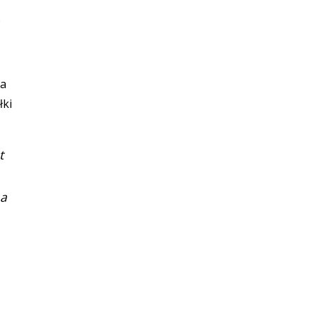
o
ka
łki
t
na