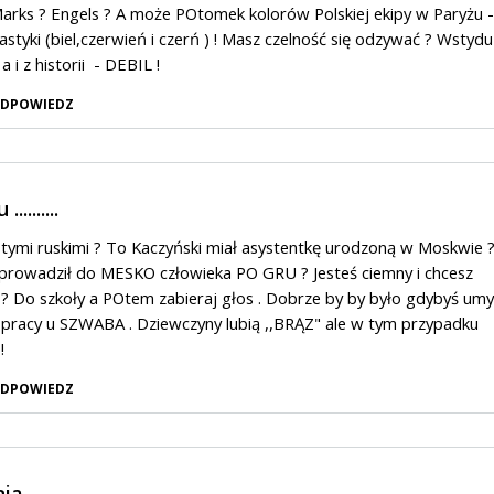
Marks ? Engels ? A może POtomek kolorów Polskiej ekipy w Paryżu -
astyki (biel,czerwień i czerń ) ! Masz czelność się odzywać ? Wstydu
a i z historii - DEBIL !
DPOWIEDZ
........
z tymi ruskimi ? To Kaczyński miał asystentkę urodzoną w Moskwie 
prowadził do MESKO człowieka PO GRU ? Jesteś ciemny i chcesz
ć ? Do szkoły a POtem zabieraj głos . Dobrze by by było gdybyś umy
 pracy u SZWABA . Dziewczyny lubią ,,BRĄZ" ale w tym przypadku
!
DPOWIEDZ
nia