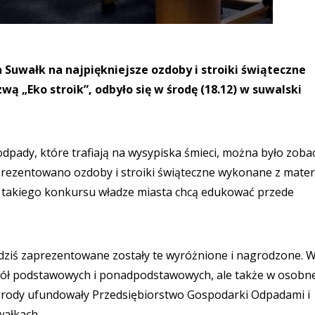
Suwałk na najpiękniejsze ozdoby i stroiki świąteczne
ą „Eko stroik”, odbyło się w środę (18.12) w suwalski
pady, które trafiają na wysypiska śmieci, można było zoba
prezentowano ozdoby i stroiki świąteczne wykonane z mater
ę takiego konkursu władze miasta chcą edukować przede
 dziś zaprezentowane zostały te wyróżnione i nagrodzone. 
szkół podstawowych i ponadpodstawowych, ale także w osobn
agrody ufundowały Przedsiębiorstwo Gospodarki Odpadami i
ałkach.