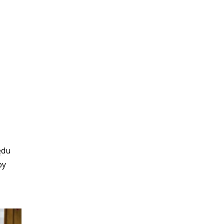
ędu
by