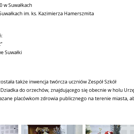
 10 w Suwałkach
Suwałkach im. ks. Kazimierza Hamerszmita
ń:
t”
e Suwałki
stała także inwencja twórcza uczniów Zespół Szkół
 Dziadka do orzechów, znajdującego się obecnie w holu Urz
azane placówkom zdrowia publicznego na terenie miasta, a