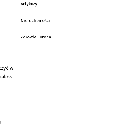
Artykuły
Nieruchomości
Zdrowie i uroda
czyć w
iałów
W
ej