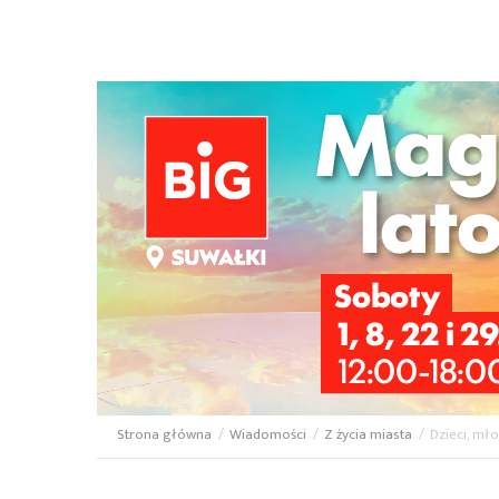
Strona główna
/
Wiadomości
/
Z życia miasta
/
Dzieci, mł
Ścieżka
nawigacyjna