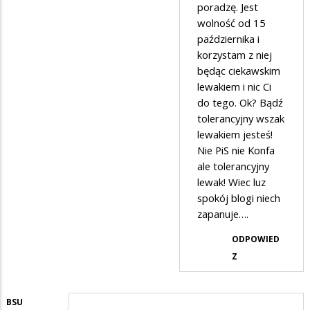
w
poradzę. Jest
odpowiedzi
wolność od 15
października i
na
korzystam z niej
Możesz....
będąc ciekawskim
lewakiem i nic Ci
do tego. Ok? Bądź
tolerancyjny wszak
lewakiem jesteś!
Nie PiS nie Konfa
ale tolerancyjny
lewak! Wiec luz
spokój blogi niech
zapanuje….
ODPOWIED
Z
BSU