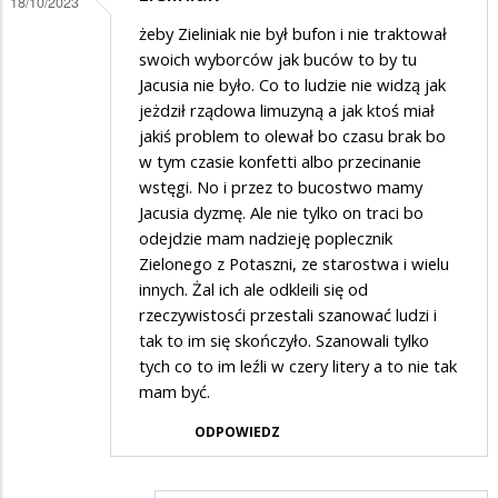
18/10/2023
!
żeby Zieliniak nie był bufon i nie traktował
swoich wyborców jak buców to by tu
Jacusia nie było. Co to ludzie nie widzą jak
jeżdził rządowa limuzyną a jak ktoś miał
jakiś problem to olewał bo czasu brak bo
w tym czasie konfetti albo przecinanie
wstęgi. No i przez to bucostwo mamy
Jacusia dyzmę. Ale nie tylko on traci bo
odejdzie mam nadzieję poplecznik
Zielonego z Potaszni, ze starostwa i wielu
innych. Żal ich ale odkleili się od
rzeczywistosći przestali szanować ludzi i
tak to im się skończyło. Szanowali tylko
tych co to im leźli w czery litery a to nie tak
mam być.
ODPOWIEDZ