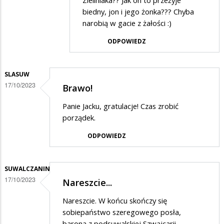
Zieliniaka?? Jak on to przeżyje
ghkd
biedny, jon i jego żonka??? Chyba
narobią w gacie z żałości :)
w
odpowiedzi
ODPOWIEDZ
na
nożyczki
SLASUW
17/10/2023
Brawo!
Panie Jacku, gratulacje! Czas zrobić
porządek.
ODPOWIEDZ
SUWALCZANIN
17/10/2023
Nareszcie...
Nareszcie. W końcu skończy się
sobiepaństwo szeregowego posła,
barona z podsuwalskiej Szwajcarii.