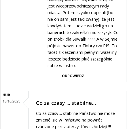
w
jest wiceprzewodniczącym rady
odpowiedzi
miasta. Potem szybko dopisali (bo
na
nie on sam jest taki cwany), że jest
Zmanipulowani
kandydatem. Ludzie widzieli go na
banerach to zakreślali mu krzyżyk. Co
idioci.
on zrobił dla Suwałk ???? A w Sejmie
pójdzie nawet do Ziobry czy PIS. To
facet z kieszeniami pełnymi wazeliny.
Jeszcze będziecie pluć szczególnie
sobie w lustro...
ODPOWIEDZ
HUR
18/10/2023
Co za czasy ... stabilne…
Co za czasy ... stabilne Państwo nie może
zmienić sie w Państwo na powrót
rzàdzone przez aferzystów i złodzieji !!!