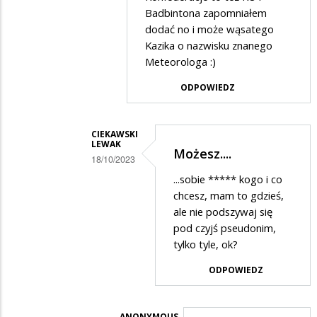
Ciekawski
Badbintona zapomniałem
lewak
dodać no i może wąsatego
Kazika o nazwisku znanego
w
Meteorologa :)
odpowiedzi
na
ODPOWIEDZ
Przepraszam....
CIEKAWSKI
LEWAK
Możesz....
18/10/2023
Dodane
...sobie ***** kogo i co
chcesz, mam to gdzieś,
przez
ale nie podszywaj się
CIEKAWSKI
pod czyjś pseudonim,
LEWAK
tylko tyle, ok?
w
ODPOWIEDZ
odpowiedzi
na
ANONYMOUS