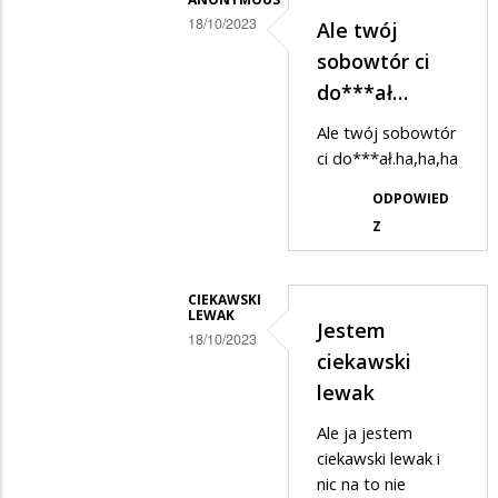
Przepraszam
18/10/2023
Ale twój
Dodane
sobowtór ci
przez
do***ał…
Ciekawski
Ale twój sobowtór
lewak
ci do***ał.ha,ha,ha
w
ODPOWIED
odpowiedzi
Z
na
Możesz....
CIEKAWSKI
LEWAK
Jestem
18/10/2023
ciekawski
Dodane
lewak
przez
Ale ja jestem
Ciekawski
ciekawski lewak i
lewak
nic na to nie