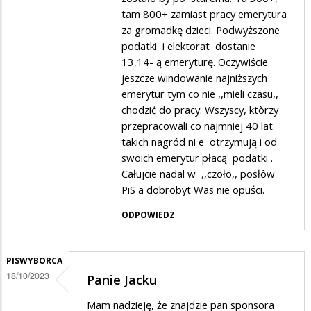
tam 800+ zamiast pracy emerytura
za gromadkę dzieci. Podwyższone
podatki i elektorat dostanie
13,14- ą emeryturę. Oczywiście
jeszcze windowanie najniższych
emerytur tym co nie ,,mieli czasu,,
chodzić do pracy. Wszyscy, ktòrzy
przepracowali co najmniej 40 lat
takich nagród ni e otrzymują i od
swoich emerytur płacą podatki .
Całujcie nadal w ,,czoło,, posłôw
PiS a dobrobyt Was nie opuści.
ODPOWIEDZ
PISWYBORCA
18/10/2023
Panie Jacku
Mam nadzieję, że znajdzie pan sponsora