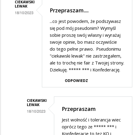
CIEKAWSKI
LEWAK
Przepraszam....
18/10/2023
Dodane
...co jest powodem, że podszywasz
się pod mój pseudonim? Wymyśl
przez
sobie proszę swój własny i wyrażaj
ciekawski
swoje opinie, bo masz oczywiście
lewak
do tego pełne prawo. Pseudonimu
"ciekawski lewak" nie zastrzegałem,
w
ale to trochę nie fair z Twojej strony.
odpowiedzi
Dziekuję. ***** *** i Konfederację.
na
ODPOWIEDZ
zieliniak
CIEKAWSKI
LEWAK
Przepraszam
18/10/2023
Dodane
Jest wolność i tolerancja wiec
oprócz tego ze ***** *** i
przez
Konfederacje to tez KO i