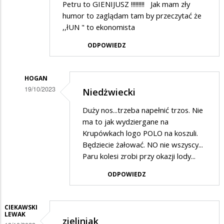
Petru to GIENIJUSZ !!!!!!!!! Jak mam zły
humor to zaglądam tam by przeczytać że
,,łUN " to ekonomista
ODPOWIEDZ
HOGAN
19/10/2023
Niedżwiecki
Dodane
Duży nos...trzeba napełnić trzos. Nie
przez
ma to jak wydziergane na
Suwalczanin
Krupówkach logo POLO na koszuli.
Będziecie żałować. NO nie wszyscy...
w
Paru kolesi zrobi przy okazji lody...
odpowiedzi
ODPOWIEDZ
na
EKONOMISTA
!
CIEKAWSKI
LEWAK
!
zieliniak