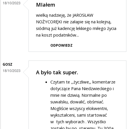
18/10/2023
MIałem
wielką nadzieję, że JAROSŁAW
NOŻYCORĘKI nie załapie się na kolejną,
siódmą już kadencję lekkiego miłego życia
na koszt podatników...
ODPOWIEDZ
GOSZ
18/10/2023
A było tak super.
Czytam te ,,życzliwe,, komentarze
dotyczące Pana Niedzwieckiego i
mnie nie dziwią. Normalne po
suwalsku, dowalić, obśmiać.
Mogliście wszyscy elokwentni,
wykształceni, sami startować
w tych wyborach . Wszystko
zostało by po staremu. Tu 300+,