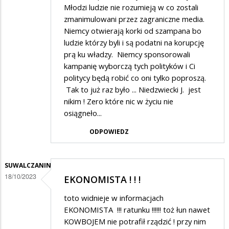
Młodzi ludzie nie rozumieją w co zostali
zmanimulowani przez zagraniczne media.
Niemcy otwierają korki od szampana bo
ludzie którzy byli i są podatni na korupcję
prą ku władzy. Niemcy sponsorowali
kampanię wyborczą tych polityków i Ci
politycy będą robić co oni tylko poproszą.
Tak to już raz było ... Niedzwiecki J. jest
nikim ! Zero które nic w życiu nie
osiągneło...
ODPOWIEDZ
SUWALCZANIN
18/10/2023
EKONOMISTA ! ! !
toto widnieje w informacjach
EKONOMISTA !!! ratunku !!!!!! toż łun nawet
KOWBOJEM nie potrafił rządzić ! przy nim