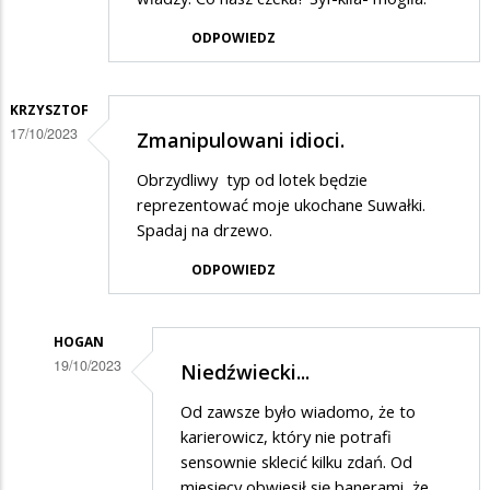
ODPOWIEDZ
KRZYSZTOF
17/10/2023
Zmanipulowani idioci.
Obrzydliwy typ od lotek będzie
reprezentować moje ukochane Suwałki.
Spadaj na drzewo.
ODPOWIEDZ
HOGAN
19/10/2023
Niedźwiecki...
Dodane
Od zawsze było wiadomo, że to
przez
karierowicz, który nie potrafi
Krzysztof
sensownie sklecić kilku zdań. Od
miesięcy obwiesił się banerami, że