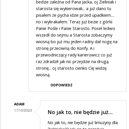
bedzie zależna od Pana Jacka, oj Zieliniak i
starosta się wykierowali... a już dano tu
pisałem że pycha idzie przed upadkiem....
no i wykrakałem. Teraz już bezie z górki
Panie Pośle i Panie Starosto. Poseł ledwo
wszedł do sejmu a Starosta zobaczymy
wiosną bo już mu jeden radny dał nogę na
stronę przeciwną do Konfy. A i
przewodniczący rady karierowicz co już
raz zdradził jak nic przejdzie na drugą
stronę... oj starosto cienko Cię widzę
wiosną.
ODPOWIEDZ
ADAM
17/10/2023
No jak to, nie będzie już…
Dodane
No jak to, nie będzie już limuzyny dla
przez