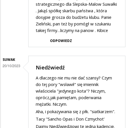
strategicznego dla Slepska-Malow Suwałki
. Jakąś spółkę skarbu państwa , która
dosypie grosza do budżetu klubu. Panie
Zieliński, pan też by pomógł w szukaniu
takiej firmy…liczymy na panow . Kibice
ODPOWIEDZ
SUWAK
20/10/2023
Niedźwiedź
A dlaczego nie mu nie dać szansy? Czym
do tej pory "wsławił" się imiennik
właściciela "jedynego kota"? Niczym,
oprócz,jak pamiętam, poderwania
mężatki. Niczym.
Aha, i pokazywania się z płk. "siatkarzem".
Tacy "Sancho Opas i Don Czmychot'
Dajmy Niedźwiedziowi tę jedną kadencję.